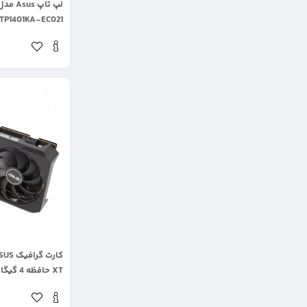
TP1401KA-EC021 ظرفیت 256 گیگابایت
.
XT حافظه 4 گیگابایت