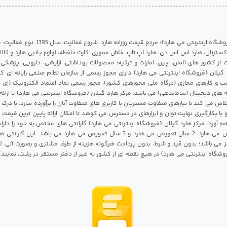
مرکز هارد گیلان {فروشگاه اینترنتی می هارد}؛ مرجع قی
 اکسترنال، هارد اس اس دی، هارد لپ تاپ، فلش مموری، کارت حافظه، لوازم جانبی هارد و کالای
ات از کشور های آلمان، چین، امارات و ترکیه؛ محصولات بهداشتی، آرایشی، دارویی، پزشکی
 گیلان {فروشگاه اینترنتی می هارد} دارای مجوز رسمی از سازمان نظام صنفی رایانه ای ک
 و کارهای مجازی (درگاه ملی مجوزهای کشور)، مجوز رسمی نماد اعتماد الکترونیک (ای ن
 های دیجیتال (ساماندهی) می باشد. مرکز هارد گیلان {فروشگاه اینترنتی می هارد} با ارائه
تلاش می کند تا نیازهای متفاوت مشتریان با کاربری های متفاوت آنان را برآورده سازد. با د
 با بکارگیری نهایت توان و ابزارهای در دسترس می کوشد تا امکان ارائه پایین ترین قیمت 
م آورد. مرکز هارد گیلان {فروشگاه اینترنتی می هارد} گارانتی های مختص به خود را داراس
شامل 1 سال تعویض می هارد، 2 سال تعویض می هارد و 3 سال تعویض می هارد می باشد.
 می باشد؛ بدون قید و شرط، بدون پرداخت هرگونه هزینه از طرف مشتری و بصورت آنی. لا
روشگاه اینترنتی می هارد} در هیچ نقطه ای از کشور به غیر از دفتر مستقر در رشت، نمای