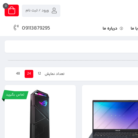
0
ورود / ثبت نام
09113879295
 ما
درباره ما
48
24
12
تعداد نمایش
تماس بگیرید