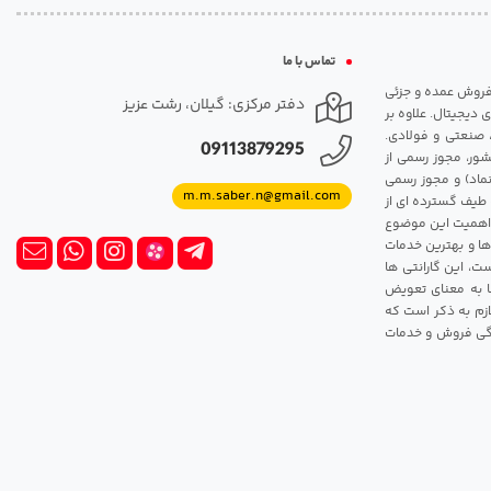
تماس با ما
مت روزانه هارد. شروع فعالیت: سال 1395. نوع فعالیت: فروش عمده و جزئی
دفتر مرکزی: گیلان، رشت عزیز
 دیجیتال. علاوه بر
، صنعتی و فولادی.
09113879295
شور، مجوز رسمی از
ماد) و مجوز رسمی
m.m.saber.n@gmail.com
 طیف گسترده ای از
رک اهمیت این موضوع
ها و بهترین خدمات
ت، این گارانتی ها
 این گارانتی ها به معنای تعویض
زم به ذکر است که
ندگی فروش و خدمات