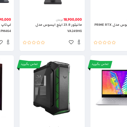
990,000
18,900,000
تومان
کارت گرافیک ایسوس مدل PRIME RTX
مانیتور 23.8 اینچ ایسوس مدل
-PM464
VA249HG
تماس بگیرید
تماس بگیرید
.
.