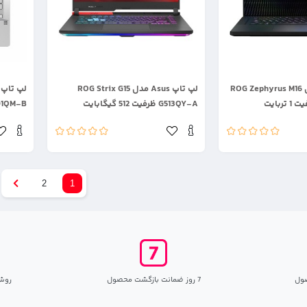
.
.
لپ تاپ Asus مدل ROG Zephyrus M16
لپ تاپ Asus مدل ROG Strix G15
G513QY-A ظرفیت 512 گیگابایت
GA401QM-B ظرفی
2
1
ول
7 روز ضمانت بازگشت محصول
روش