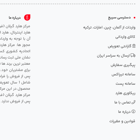
دسترسی سریع
درباره ما
واردات از آلمان، چین، امارات، ترکیه
هارد اینترنال، هارد
کالای وارداتی
آن با توجه به وارد
مجوز ها: مرکز هارد
گارانتی تعویض
اتحادیه کشوری کسب
ارسال به سراسر ایران
نشان ملی ثبت رسانه
معتبر ترین برند ها 
پیگیری سفارش
برای مشتریان خود و
سامانه تیپاکس
پس از فروش را فراه
سامانه پست
محصول در این مرکز
ریکاوری هارد
مرکز هارد گیلان {ف
پس از فروش ندارد.
تماس با ما
درباره ما
قوانین و مقررات