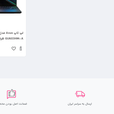
.
GU603HM-A ظرفیت 1 تربایت
ارسال به سراسر ایران
ضمانت اصل بودن محص