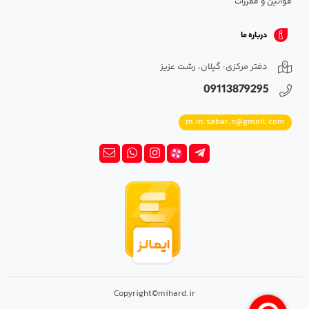
قوانین و مقررات
درباره ما
دفتر مرکزی: گیلان، رشت عزیز
09113879295
m.m.saber.n@gmail.com
Copyright©mihard.ir