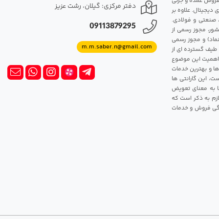
مت روزانه هارد. شروع فعالیت: سال 1395. نوع فعالیت: فروش عمده و جزئی
دفتر مرکزی: گیلان، رشت عزیز
 دیجیتال. علاوه بر
، صنعتی و فولادی.
09113879295
شور، مجوز رسمی از
ماد) و مجوز رسمی
m.m.saber.n@gmail.com
 طیف گسترده ای از
رک اهمیت این موضوع
ها و بهترین خدمات
ت، این گارانتی ها
 این گارانتی ها به معنای تعویض
زم به ذکر است که
ندگی فروش و خدمات