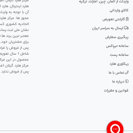
واردات از آلمان، چین، امارات، ترکیه
هارد اینترنال، هارد
کالای وارداتی
آن با توجه به وارد
مجوز ها: مرکز هارد
گارانتی تعویض
اتحادیه کشوری کسب
ارسال به سراسر ایران
نشان ملی ثبت رسانه
معتبر ترین برند ها 
پیگیری سفارش
برای مشتریان خود و
سامانه تیپاکس
پس از فروش را فراه
سامانه پست
محصول در این مرکز
ریکاوری هارد
مرکز هارد گیلان {ف
پس از فروش ندارد.
تماس با ما
درباره ما
قوانین و مقررات