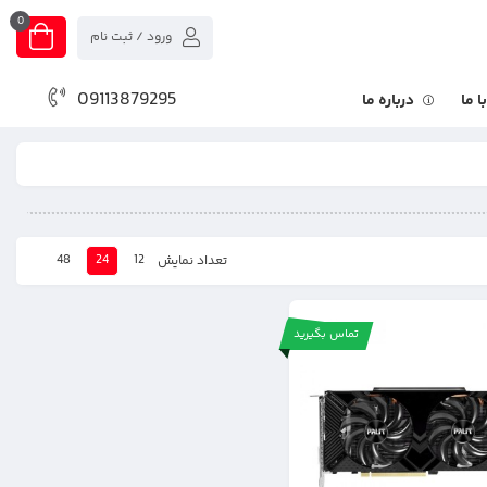
0
ورود / ثبت نام
09113879295
 ما
درباره ما
48
24
12
تعداد نمایش
تماس بگیرید