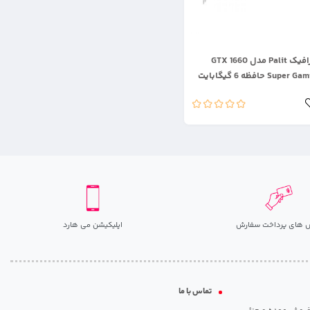
کارت گرافیک Palit مدل GTX 1660
Sup حافظه 6 گیگابایت
 های پرداخت سفارش
اپلیکیشن می هارد
تماس با ما