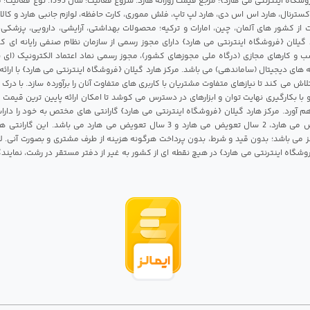
مرکز هارد گیلان {فروشگاه اینترنتی می هارد}؛ مرجع قی
 اکسترنال، هارد اس اس دی، هارد لپ تاپ، فلش مموری، کارت حافظه، لوازم جانبی هارد و کالای
ات از کشور های آلمان، چین، امارات و ترکیه؛ محصولات بهداشتی، آرایشی، دارویی، پزشکی
 گیلان {فروشگاه اینترنتی می هارد} دارای مجوز رسمی از سازمان نظام صنفی رایانه ای ک
 و کارهای مجازی (درگاه ملی مجوزهای کشور)، مجوز رسمی نماد اعتماد الکترونیک (ای ن
 های دیجیتال (ساماندهی) می باشد. مرکز هارد گیلان {فروشگاه اینترنتی می هارد} با ارائه
تلاش می کند تا نیازهای متفاوت مشتریان با کاربری های متفاوت آنان را برآورده سازد. با د
 با بکارگیری نهایت توان و ابزارهای در دسترس می کوشد تا امکان ارائه پایین ترین قیمت 
م آورد. مرکز هارد گیلان {فروشگاه اینترنتی می هارد} گارانتی های مختص به خود را داراس
شامل 1 سال تعویض می هارد، 2 سال تعویض می هارد و 3 سال تعویض می هارد می باشد.
 می باشد؛ بدون قید و شرط، بدون پرداخت هرگونه هزینه از طرف مشتری و بصورت آنی. لا
روشگاه اینترنتی می هارد} در هیچ نقطه ای از کشور به غیر از دفتر مستقر در رشت، نمای