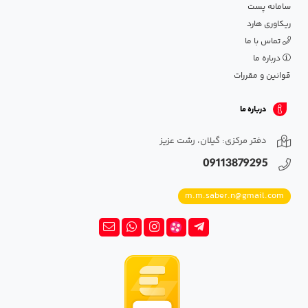
سامانه پست
ریکاوری هارد
تماس با ما
درباره ما
قوانین و مقررات
درباره ما
دفتر مرکزی: گیلان، رشت عزیز
09113879295
m.m.saber.n@gmail.com