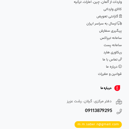
واردات از آلمان، چین، امارات، ترکیه
کالای وارداتی
گارانتی تعویض
ارسال به سراسر ایران
پیگیری سفارش
سامانه تیپاکس
سامانه پست
ریکاوری هارد
تماس با ما
درباره ما
قوانین و مقررات
درباره ما
دفتر مرکزی: گیلان، رشت عزیز
09113879295
m.m.saber.n@gmail.com