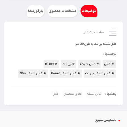
توضیحات
مشخصات محصول
بازخوردها
مشخصات کلی
کابل شبکه بی نت به طول 20 متر
برچسبها :
# کابل
# کابل شبکه
# بی نت
# B-net
# کابل شبکه بی نت
# کابل شبکه B-net
# کابل شبکه 20m
بخشها :
کابل شبکه
کالای دیجیتال
کابل
دسترسی سریع