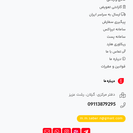
گارانتی تعویض
ارسال به سراسر ایران
پیگیری سفارش
سامانه تیپاکس
سامانه پست
ریکاوری هارد
تماس با ما
درباره ما
قوانین و مقررات
درباره ما
دفتر مرکزی: گیلان، رشت عزیز
09113879295
m.m.saber.n@gmail.com