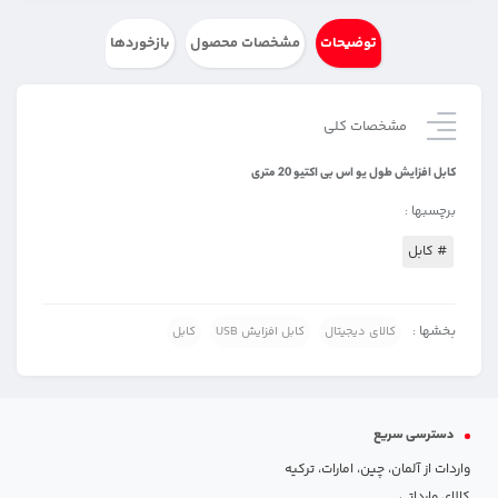
توضیحات
مشخصات محصول
بازخوردها
مشخصات کلی
کابل افزایش طول یو اس بی اکتیو 20 متری
برچسبها :
# کابل
بخشها :
کالای دیجیتال
کابل افزایش USB
کابل
دسترسی سریع
واردات از آلمان، چین، امارات، ترکیه
کالای وارداتی