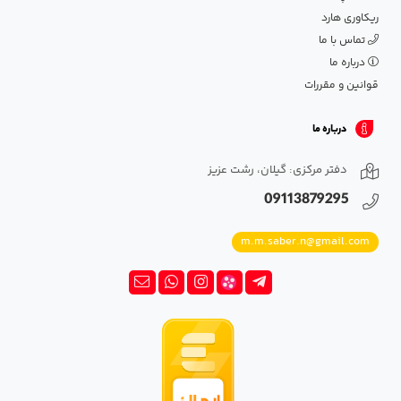
ریکاوری هارد
تماس با ما
درباره ما
قوانین و مقررات
درباره ما
دفتر مرکزی: گیلان، رشت عزیز
09113879295
m.m.saber.n@gmail.com