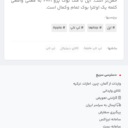
حمل‌تر است. اپل با مک بوک پرو ۲۰۲۱ به معنی واقعی
کلمه یک اولترا بوک تمام وکمال است.
برچسبها :
# اپل
# laptop
# لپ تاپ
# Apple
بخشها :
لپ تاپ Apple
کالای دیجیتال
لپ تاپ
دسترسی سریع
واردات از آلمان، چین، امارات، ترکیه
کالای وارداتی
گارانتی تعویض
ارسال به سراسر ایران
پیگیری سفارش
سامانه تیپاکس
سامانه پست