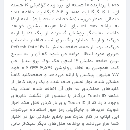
Pro با پردازنده ۱۰ هسته ای، پردازنده گرافیکی ۱۶ هسته
ای، با ۱۶ گیگابایت RAM و ۵۱۲ گیگابایت حافظه SSD
منطقی به‌نظر می‌رسد(مشخصات نسخه پایه). البته ارتقا
به تراشه M1 Max برای شما هزینه بیشتری خواهد
داشت. نمایشگر پوشش گسترده از رنگ P3 را ارائه
می‌کند و از یک میلیارد رنگ برای شیب صاف‌تر پشتیبانی
می‌کند. بهتر از همه، صفحه نمایش با Refresh Rate ۱۲۰
هرتزی مورد انتظار عرضه می شود که آن را به سریع
ترین صفحه نمایش ۱۶ اینچی مک بوک پرو تبدیل می
کند. همچنین به لطف رزولوشن ۳,۵۴۶ x ۲،۲۳۴ خود
۷.۷ میلیون پیکسل را ارائه می‌دهد و صفحه‌کلید کاملاً
مشکی شده، نوار لمسی حذف شده و یک ردیف کامل از
کلیدهای عملکردی به جای آن اضافه شده است. یک
دکمه Touch ID بزرگ‌تر با سنسور اثر انگشت دایره‌ای
وجود دارد که از Touch ID برای باز کردن قفل مک، احراز
هویت خریدها و جایگزینی رمز عبور استفاده می‌شود.
این لپتاپ در کنار قدرت عمر باطری طولانی نیز در اختیار
شما قرار می‌دهد و برخلاف مدل‌های دیگر سبک‌تر قابل