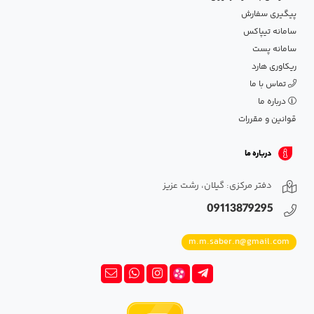
پیگیری سفارش
سامانه تیپاکس
سامانه پست
ریکاوری هارد
تماس با ما
درباره ما
قوانین و مقررات
درباره ما
دفتر مرکزی: گیلان، رشت عزیز
09113879295
m.m.saber.n@gmail.com