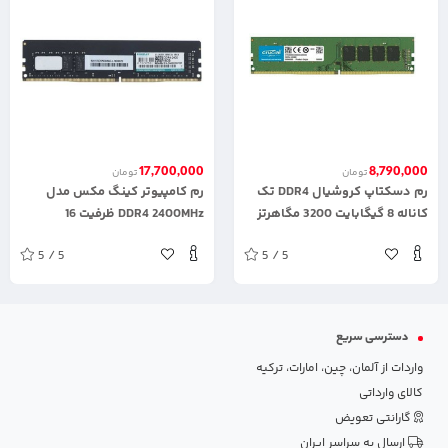
17,700,000
8,790,000
تومان
تومان
رم دسکتاپ کروشیال DDR4 تک
رم کامپیوتر کینگ مکس مدل
کاناله 8 گیگابایت 3200 مگاهرتز
DDR4 2400MHz ظرفیت 16
CL22 U-DIMM ولتاژ 1.2 ولت مدل
گیگابایت
5 / 5
5 / 5
PC4-25600
دسترسی سریع
واردات از آلمان، چین، امارات، ترکیه
کالای وارداتی
گارانتی تعویض
ارسال به سراسر ایران