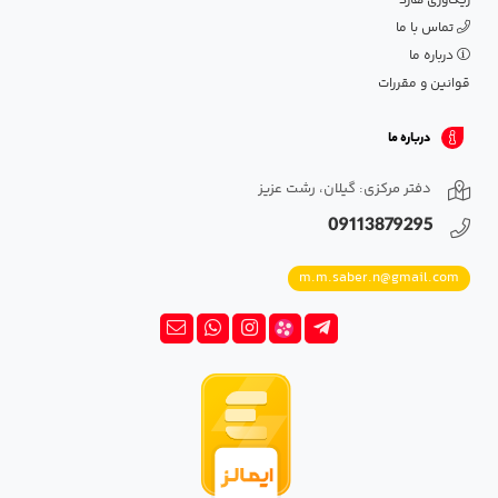
ریکاوری هارد
تماس با ما
درباره ما
قوانین و مقررات
درباره ما
دفتر مرکزی: گیلان، رشت عزیز
09113879295
m.m.saber.n@gmail.com