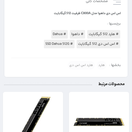
مشخصات کلی
اس اس دی داهوا مدل C800A ظرفیت 512 گیگابایت
برچسبها :
# هارد 512 گیگابایت
# داهوا
# Dahua
# اس اس دی 512 گیگابایت
# SSD Dahua 512G
بخشها :
هارد
هارد اس اس دی
محصولات مرتبط