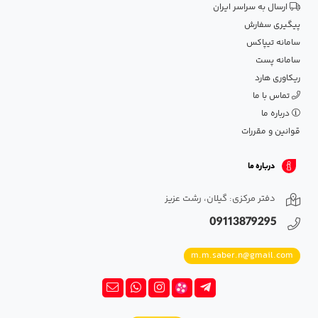
ارسال به سراسر ایران
پیگیری سفارش
سامانه تیپاکس
سامانه پست
ریکاوری هارد
تماس با ما
درباره ما
قوانین و مقررات
درباره ما
دفتر مرکزی: گیلان، رشت عزیز
09113879295
m.m.saber.n@gmail.com