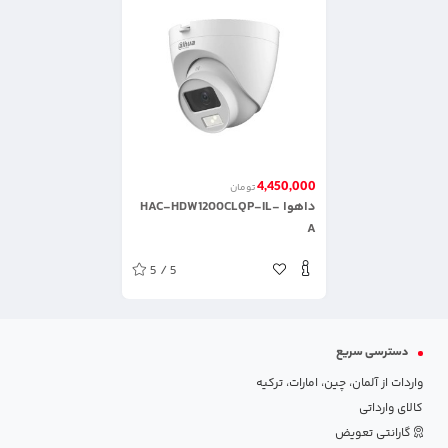
4,450,000
تومان
داهوا HAC-HDW1200CLQP-IL-
A
5 / 5
دسترسی سریع
واردات از آلمان، چین، امارات، ترکیه
کالای وارداتی
گارانتی تعویض