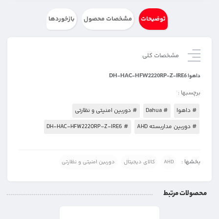
توضیحات
مشخصات محصول
بازخوردها
مشخصات کلی
داهوا DH-HAC-HFW2220RP-Z-IRE6
برچسبها :
# داهوا
# Dahua
# دوربین امنیتی و نظارتی
# دوربین مداربسته AHD
# DH-HAC-HFW2220RP-Z-IRE6
بخشها :
AHD
کالای دیجیتال
دوربین امنیتی و نظارتی
محصولات مرتبط