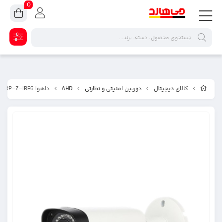
0
کالای دیجیتال
دوربین امنیتی و نظارتی
AHD
داهوا DH-HAC-HFW2220RP-Z-IRE6