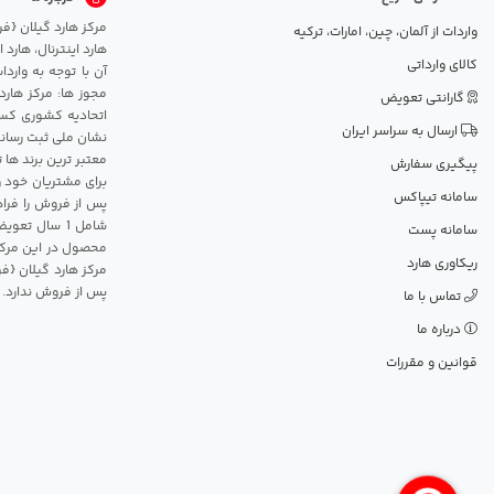
واردات از آلمان، چین، امارات، ترکیه
هارد اینترنال، هارد
کالای وارداتی
آن با توجه به وارد
مجوز ها: مرکز هارد
گارانتی تعویض
اتحادیه کشوری کسب
ارسال به سراسر ایران
نشان ملی ثبت رسانه
معتبر ترین برند ها 
پیگیری سفارش
برای مشتریان خود و
سامانه تیپاکس
پس از فروش را فراه
سامانه پست
محصول در این مرکز
ریکاوری هارد
مرکز هارد گیلان {ف
پس از فروش ندارد.
تماس با ما
درباره ما
قوانین و مقررات