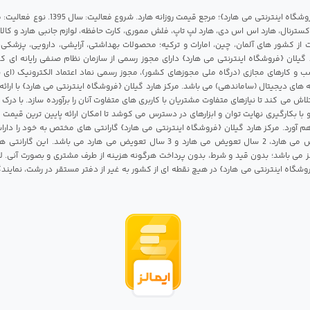
مرکز هارد گیلان {فروشگاه اینترنتی می هارد}؛ مرجع قی
 اکسترنال، هارد اس اس دی، هارد لپ تاپ، فلش مموری، کارت حافظه، لوازم جانبی هارد و کالای
ات از کشور های آلمان، چین، امارات و ترکیه؛ محصولات بهداشتی، آرایشی، دارویی، پزشکی
 گیلان {فروشگاه اینترنتی می هارد} دارای مجوز رسمی از سازمان نظام صنفی رایانه ای ک
 و کارهای مجازی (درگاه ملی مجوزهای کشور)، مجوز رسمی نماد اعتماد الکترونیک (ای ن
 های دیجیتال (ساماندهی) می باشد. مرکز هارد گیلان {فروشگاه اینترنتی می هارد} با ارائه
تلاش می کند تا نیازهای متفاوت مشتریان با کاربری های متفاوت آنان را برآورده سازد. با د
 با بکارگیری نهایت توان و ابزارهای در دسترس می کوشد تا امکان ارائه پایین ترین قیمت 
م آورد. مرکز هارد گیلان {فروشگاه اینترنتی می هارد} گارانتی های مختص به خود را داراس
شامل 1 سال تعویض می هارد، 2 سال تعویض می هارد و 3 سال تعویض می هارد می باشد.
 می باشد؛ بدون قید و شرط، بدون پرداخت هرگونه هزینه از طرف مشتری و بصورت آنی. لا
روشگاه اینترنتی می هارد} در هیچ نقطه ای از کشور به غیر از دفتر مستقر در رشت، نمای