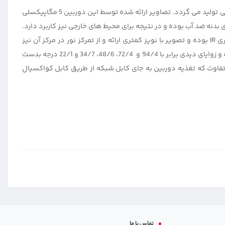
دوربین 5 مگاپیکسلی هایک ویژن مدل DS-2CE56H1T-IT3E یک دوربین دام و از دسته دوربین های Turbohd است که با هر دو بدنه فلزی و پلاستیکی تولید می گردد. تصاویر ارائه شده توسط این دوربین 5 مگاپیکسلی
سیار بالایی هستند. میزان حساسیت نوری در این دوربین مداربسته برابر با 0/01 لوکس است. به دلیل پشتیبانی از استاندارد IP67 دارای بدنه ضد آب بوده و در نتیجه برای محیط های خارجی نیز کاربرد دارد.
مجهز به تکنولوژی EXIR با برد 40 متر است، در این فناوری اشعه مادون قرمز تولید شده توسط LED های دوربین دارای برد بیشتری نسبت به فناوری IR بوده و تصویر با نویز کمتری ارائه و از تمرکز نور در مرکز آن نیز
جلوگیری می شود. لنز موجود در آن از نوع ثابت است که تنها امکان تنظیم فوکوس را دارد و با فواصل کانونی 2/8، 3/6، 6، 8، 12 میلی متر عرضه شده و زوایای دیدی برابر با 94/4 و 72/4، 48/6، 34/7 و 22/1 درجه بدست
مشابه تکنولوژی POE است با این تفاوت که تغذیه دوربین به جای کابل شبکه از طریق کابل کواکسیال
تماس با ما