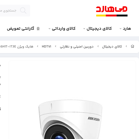
هارد
کالای دیجیتال
کالای وارداتی
گارانتی تعویض
کالای دیجیتال
دوربین امنیتی و نظارتی
HDTVI
هایک ویژن DS-2CE56H1T-IT3E
ها
ب
د
E
ت