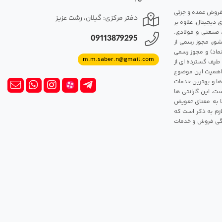
مت روزانه هارد. شروع فعالیت: سال 1395. نوع فعالیت: فروش عمده و جزئی
دفتر مرکزی: گیلان، رشت عزیز
 دیجیتال. علاوه بر
، صنعتی و فولادی.
09113879295
شور، مجوز رسمی از
ماد) و مجوز رسمی
m.m.saber.n@gmail.com
 طیف گسترده ای از
رک اهمیت این موضوع
ها و بهترین خدمات
ت، این گارانتی ها
 این گارانتی ها به معنای تعویض
زم به ذکر است که
ندگی فروش و خدمات