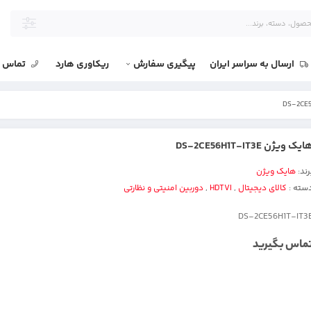
ارسال به سراسر ایران
پیگیری سفارش
ریکاوری هارد
تماس با
یک ویژن DS-2CE56H1T-IT3E
رند:
هایک ویژن
سته :
کالای دیجیتال
,
HDTVI
,
دوربین امنیتی و نظارتی
DS-2CE56H1T-IT3
ماس بگیرید