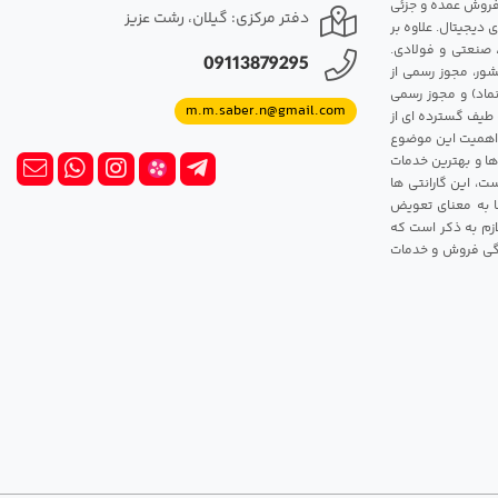
مت روزانه هارد. شروع فعالیت: سال 1395. نوع فعالیت: فروش عمده و جزئی
دفتر مرکزی: گیلان، رشت عزیز
 دیجیتال. علاوه بر
، صنعتی و فولادی.
09113879295
شور، مجوز رسمی از
ماد) و مجوز رسمی
m.m.saber.n@gmail.com
 طیف گسترده ای از
رک اهمیت این موضوع
ها و بهترین خدمات
ت، این گارانتی ها
 این گارانتی ها به معنای تعویض
زم به ذکر است که
ندگی فروش و خدمات