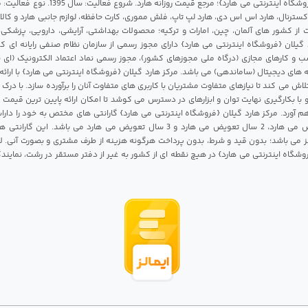
مرکز هارد گیلان {فروشگاه اینترنتی می هارد}؛ مرجع قی
 اکسترنال، هارد اس اس دی، هارد لپ تاپ، فلش مموری، کارت حافظه، لوازم جانبی هارد و کالای
ات از کشور های آلمان، چین، امارات و ترکیه؛ محصولات بهداشتی، آرایشی، دارویی، پزشکی
 گیلان {فروشگاه اینترنتی می هارد} دارای مجوز رسمی از سازمان نظام صنفی رایانه ای ک
 و کارهای مجازی (درگاه ملی مجوزهای کشور)، مجوز رسمی نماد اعتماد الکترونیک (ای ن
 های دیجیتال (ساماندهی) می باشد. مرکز هارد گیلان {فروشگاه اینترنتی می هارد} با ارائه
تلاش می کند تا نیازهای متفاوت مشتریان با کاربری های متفاوت آنان را برآورده سازد. با د
 با بکارگیری نهایت توان و ابزارهای در دسترس می کوشد تا امکان ارائه پایین ترین قیمت 
م آورد. مرکز هارد گیلان {فروشگاه اینترنتی می هارد} گارانتی های مختص به خود را داراس
شامل 1 سال تعویض می هارد، 2 سال تعویض می هارد و 3 سال تعویض می هارد می باشد.
 می باشد؛ بدون قید و شرط، بدون پرداخت هرگونه هزینه از طرف مشتری و بصورت آنی. لا
روشگاه اینترنتی می هارد} در هیچ نقطه ای از کشور به غیر از دفتر مستقر در رشت، نمای