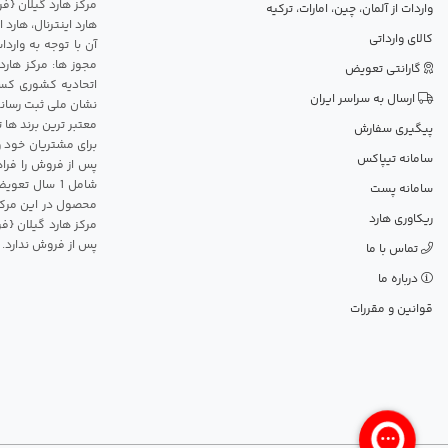
واردات از آلمان، چین، امارات، ترکیه
هارد اینترنال، هارد
کالای وارداتی
آن با توجه به وارد
مجوز ها: مرکز هارد
گارانتی تعویض
اتحادیه کشوری کسب
ارسال به سراسر ایران
نشان ملی ثبت رسانه
معتبر ترین برند ها 
پیگیری سفارش
برای مشتریان خود و
سامانه تیپاکس
پس از فروش را فراه
سامانه پست
محصول در این مرکز
ریکاوری هارد
مرکز هارد گیلان {ف
پس از فروش ندارد.
تماس با ما
درباره ما
قوانین و مقررات