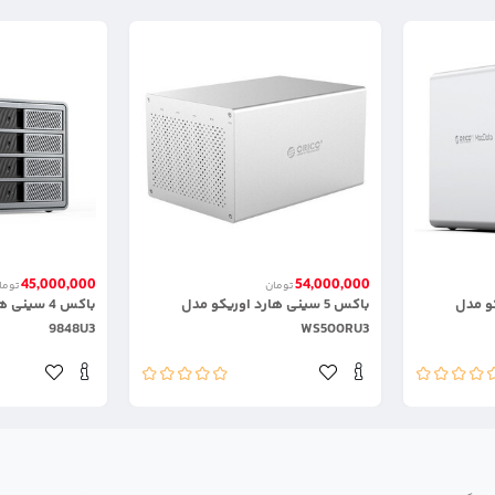
45,000,000
54,000,000
تومان
توما
یکو مدل
باکس 5 سینی هارد اوریکو مدل
باکس 4 سین
9848U3
WS500RU3