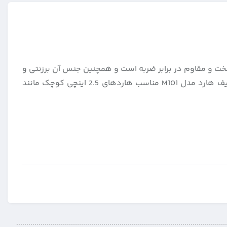
 جنس سخت و مقاوم در برابر ضربه است و همچنین جنس آن برزنتی و
پارچه خارجی فلامنت پرس شده می باشد. این کیف دارای جیب کوچک توری به منظور گذاشتن کابل و فلش و مموری می باشد. کیف هارد مدل M101 مناسب هاردهای 2.5 اینچی کوچک مانند