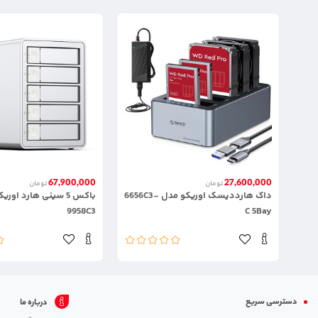
67,900,000
27,600,000
تومان
تومان
داک هارددیسک اوریکو مدل 6656C3-
باکس 5 سینی هارد اور
9958C3
C 5Bay
دسترسی سریع
درباره ما