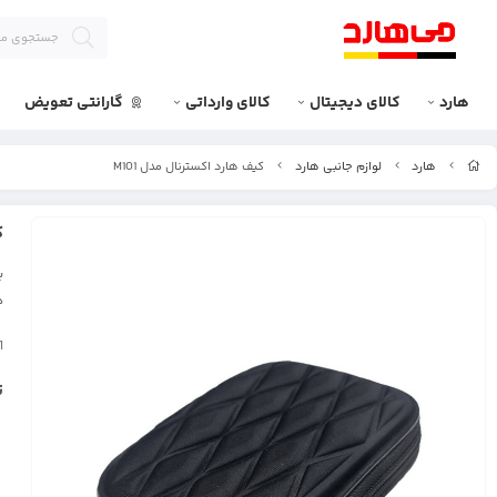
هارد
کالای دیجیتال
کالای وارداتی
گارانتی تعویض
هارد
لوازم جانبی هارد
کیف هارد اکسترنال مدل M101
ک
ب
د
1
ت