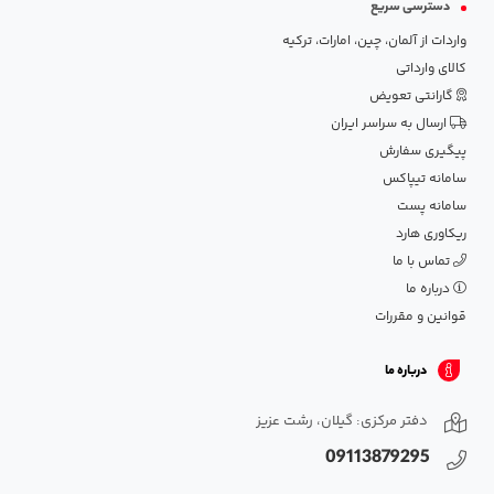
دسترسی سریع
واردات از آلمان، چین، امارات، ترکیه
کالای وارداتی
گارانتی تعویض
ارسال به سراسر ایران
پیگیری سفارش
سامانه تیپاکس
سامانه پست
ریکاوری هارد
تماس با ما
درباره ما
قوانین و مقررات
درباره ما
دفتر مرکزی: گیلان، رشت عزیز
09113879295