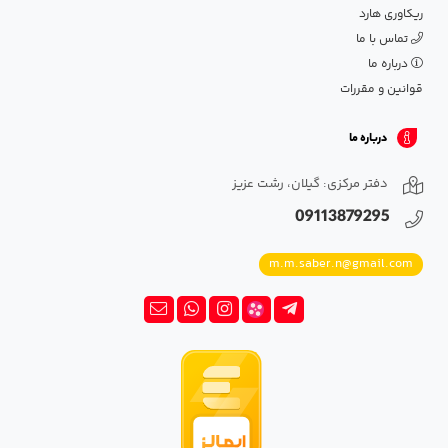
ریکاوری هارد
تماس با ما
درباره ما
قوانین و مقررات
درباره ما
دفتر مرکزی: گیلان، رشت عزیز
09113879295
m.m.saber.n@gmail.com