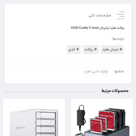
مشخصات کلی
براکت هارد اینترنال HDD Caddy 9.5mm
برچسبها :
# مبدل هارد
# براکت
# کدی
بخشها :
لوازم جانبی هارد
محصولات مرتبط