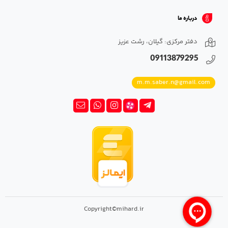
درباره ما
دفتر مرکزی: گیلان، رشت عزیز
09113879295
m.m.saber.n@gmail.com
Copyright©mihard.ir