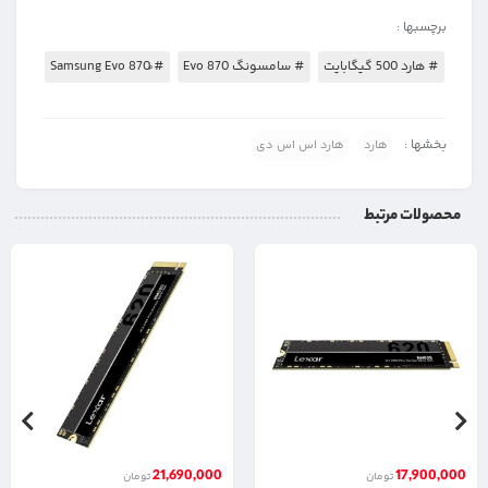
برچسبها :
# هارد 500 گیگابایت
# سامسونگ Evo 870
# ُSamsung Evo 870
بخشها :
هارد
هارد اس اس دی
محصولات مرتبط
21,690,000
17,900,000
تومان
تومان