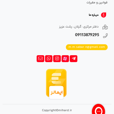
قوانین و مقررات
درباره ما
دفتر مرکزی: گیلان، رشت عزیز
09113879295
m.m.saber.n@gmail.com
Copyright©mihard.ir