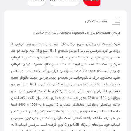
مشخصات کلی
لپ تاپ Microsoft مدل Surface Laptop 3 - D ظرفیت 256 گیگابایت
مایکروسافت جدیدترین سری لپ‌تاپ‌های خود را با نام سرفیس لپ‌تاپ 3
رونمایی کرد،سرفیس لپ‌تاپ 3 در دو نسخه‌ی 13/5 اینچ و 15 اینچ تولید خواهد
شد.در بخش طراحی تفاوت فاحشی در ابعاد نسخه‌ی 3 و نسخه‌ی 2 لپ‌تاپ
مایکروسافت مشاهده نمی‌شود؛ اما مشخصه‌ی حائز اهمیت، ترک‌پد لپ‌تاپ
جدیدتر است که حدود 20 درصد از ترک پد قبلی بزرگ‌تر شده است. در بخش
فنی، دستاورد بزرگ مایکروسافت در نسخه‌ی جدید طراحی نسبتا ماژولار است؛
به‌طوری که حافظه‌ی SSD در این نسخه قابل تعویض و ارتقا است.هر دو
نسخه‌ی 13 اینچی مورد مقایسه به نمایشگری با نسبت تصویر 3 به 2 و
رزولوشن 1504 × 2256 مجهز هستند؛ اما مایکروسافت برای ثابت نگه‌داشتن
تراکم پیکسلی رزولوشن نمایشگر نسخه‌ی 15 اینچی را به 1664 × 2496 ارتقا
داده است تا هر سه سرفیس لپ‌تاپ مورد مقایسه تراکم پیکسل 201 پیکسل
در هر اینچ داشته باشند.گفتنی است مایکروسافت در جدیدترین سرفیس
لپ‌تاپ خود سرانجام از درگاه USB نوع C بهره گرفته است.سرفیس لپ‌تاپ 3 به