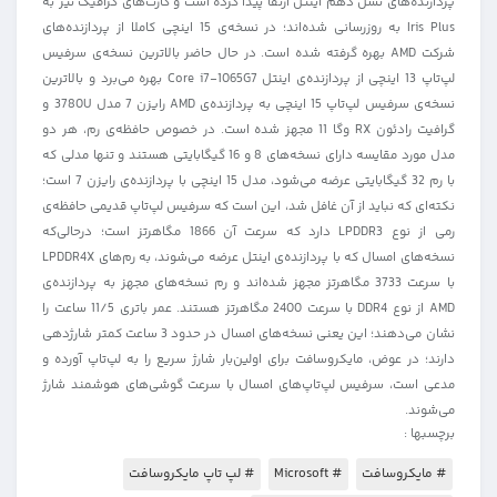
پردازنده‌های نسل دهم اینتل ارتقا پیدا کرده است و کارت‌های گرافیک نیز به
Iris Plus به‌ روزرسانی شده‌اند؛ در نسخه‌ی 15 اینچی کاملا از پردازنده‌های
شرکت AMD بهره گرفته شده است. در حال حاضر بالاترین نسخه‌ی سرفیس
لپ‌تاپ 13 اینچی از پردازنده‌ی اینتل Core i7-1065G7 بهره می‌برد و بالاترین
نسخه‌‌ی سرفیس لپ‌تاپ 15 اینچی به پردازنده‌ی AMD رایزن 7 مدل 3780U و
گرافیت رادئون RX وگا 11 مجهز شده است. در خصوص حافظه‌ی رم، هر دو
مدل مورد مقایسه دارای نسخه‌های 8 و 16 گیگابایتی هستند و تنها مدلی که
با رم 32 گیگابایتی عرضه می‌شود، مدل 15 اینچی با پردازنده‌ی رایزن 7 است؛
نکته‌ای که نباید از آن غافل شد، این است که سرفیس لپ‌تاپ قدیمی حافظه‌ی
رمی از نوع LPDDR3 دارد که سرعت آن 1866 مگاهرتز است؛ درحالی‌که
نسخه‌های امسال که با پردازنده‌ی اینتل عرضه می‌شوند، به رم‌های LPDDR4X
با سرعت 3733 مگاهرتز مجهز شده‌اند و رم نسخه‌های مجهز به پردازنده‌ی
AMD از نوع DDR4 با سرعت 2400 مگاهرتز هستند. عمر باتری 11/5 ساعت را
نشان می‌دهند؛ این یعنی نسخه‌های امسال در حدود 3 ساعت کمتر شارژدهی
دارند؛ در عوض، مایکروسافت برای اولین‌بار شارژ سریع را به لپ‌تاپ آورده و
مدعی است، سرفیس لپ‌تاپ‌های امسال با سرعت گوشی‌های هوشمند شارژ
می‌شوند.
برچسبها :
# مایکروسافت
# Microsoft
# لپ تاپ مایکروسافت