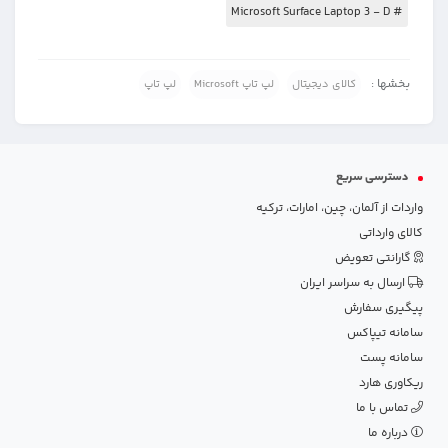
# Microsoft Surface Laptop 3 - D
بخشها :
کالای دیجیتال
لپ تاپ Microsoft
لپ تاپ
دسترسی سریع
واردات از آلمان، چین، امارات، ترکیه
کالای وارداتی
گارانتی تعویض
ارسال به سراسر ایران
پیگیری سفارش
سامانه تیپاکس
سامانه پست
ریکاوری هارد
تماس با ما
درباره ما