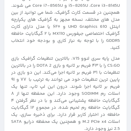
i5-8265U ،Core i3-8145U و Core i7-8565U می‌ شوند.
همچنین در قسمت کارت گرافیک، شما می‌ توانید از بین
مدل‌ های مختلف، نسخه مجهز به گرافیک‌ های یکپارچه
اینتل UHD Graphics 610 و ۶۲۰ یا مدل دارای کارت
گرافیک اختصاصی جیفورس MX110 با ۲ گیگابایت حافظه
GDDR5 را با توجه به نیاز کاری و بودجه خود انتخاب
کنید.
مدل پایه سری لنوو V15، بالاترین تنظیمات گرافیک بازی
CS:GO را با ۴۳ فریم بر ثانیه و بازی DOTA 2 را در بالاترین
تنظیمات با ۳۱ فریم بر ثانیه اجرا می‌کند. این دو بازی در
پایین‌ ترین تنظیمات خود می‌ توانند به ترتیب با ۷۷ و ۹۱
فریم بر ثانیه اجرا شوند. درون این لپ تاپ، تنها یک
اسلات رم SODIMM وجود دارد. این محفظه تنها از ۸
گیگابایت حافظه پشتیبانی می‌کند و با در نظر گرفتن ۴
گیگابایت حافظه رم لحیم‌ شده، در مجموع ۱۲ گیگابایت
حافظه در اختیار کاربر قرار دارد. برای ذخیره‌ سازی، یک
اسلات M.2 PCIe x4 و همچنین یک محفظه درایو SATA
2.5 نیز وجود دارد.