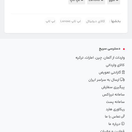
# لنوو
# Lenovo
# لپ تاپ
بخشها :
کالای دیجیتال
لپ تاپ Lenovo
لپ تاپ
دسترسی سریع
واردات از آلمان، چین، امارات، ترکیه
کالای وارداتی
گارانتی تعویض
ارسال به سراسر ایران
پیگیری سفارش
سامانه تیپاکس
سامانه پست
ریکاوری هارد
تماس با ما
درباره ما
قوانین و مقررات