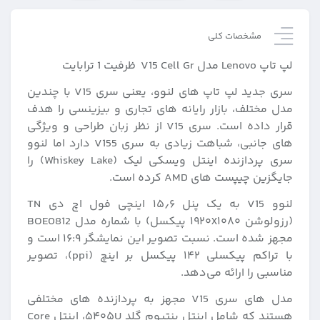
مشخصات کلی
لپ تاپ Lenovo مدل V15 Cell Gr ظرفیت 1 ترابایت
سری جدید لپ تاپ‌ های لنوو، یعنی سری V15 با چندین
مدل مختلف، بازار رایانه‌ های تجاری و بیزینسی را هدف
قرار داده است. سری V15 از نظر زبان طراحی و ویژگی‌
های جانبی، شباهت زیادی به سری V155 دارد اما لنوو
سری پردازنده اینتل ویسکی لیک (Whiskey Lake) را
جایگزین چیپست‌ های AMD کرده است.
لنوو V15 به یک پنل ۱۵٫۶ اینچی فول اچ دی TN
(رزولوشن ۱۹۲۰х۱۰۸۰ پیکسل) با شماره مدل BOE0812
مجهز شده است. نسبت تصویر این نمایشگر ۱۶:۹ است و
با تراکم پیکسلی ۱۴۲ پیکسل بر اینچ (ppi)، تصویر
مناسبی را ارائه می‌دهد.
مدل‌ های سری V15 مجهز به پردازنده‌ های مختلفی
هستند که شامل اینتل پنتیوم گلد ۵۴۰۵U، اینتل Core