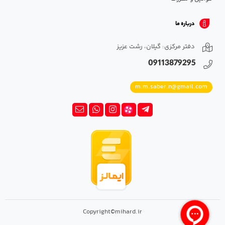
درباره ما
دفتر مرکزی: گیلان، رشت عزیز
09113879295
m.m.saber.n@gmail.com
Copyright©mihard.ir