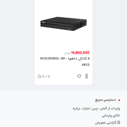
14,800,000
تومان
8 کانال داهوا NVR2108HS-8P-
4KS3
5 / 5
دسترسی سریع
واردات از آلمان، چین، امارات، ترکیه
کالای وارداتی
گارانتی تعویض