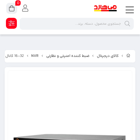
0
کالای دیجیتال
ضبط کننده امنیتی و نظارتی
NVR
16-32 کانال مکسرون MN-1642/3242-16P-4KV2