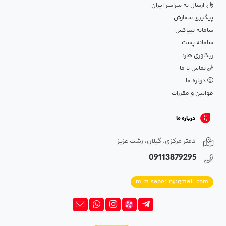
ارسال به سراسر ایران
پیگیری سفارش
سامانه تیپاکس
سامانه پست
ریکاوری هارد
تماس با ما
درباره ما
قوانین و مقررات
درباره ما
دفتر مرکزی: گیلان، رشت عزیز
09113879295
m.m.saber.n@gmail.com