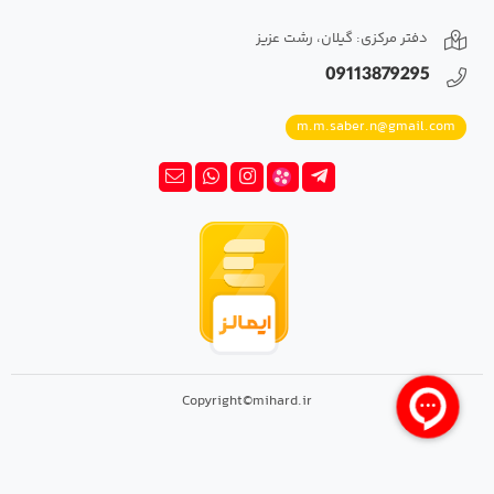
دفتر مرکزی: گیلان، رشت عزیز
09113879295
m.m.saber.n@gmail.com
Copyright©mihard.ir