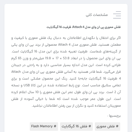
مشخصات کلی
فلش مموری پی ان وای مدل Attach 4 ظرفیت 16 گیگابایت
اگر برای انتقال یا نگهداری اطلاعاتتان به دنبال یک فلش مموری با کیفیت و
مطمئن هستید، فلش مموری مدل Attach 4 محصولی از برند پی ان وای یکی
از گرینه‌های شماست. ظرفیت تعبیه شده برای این مدل 16 گیگابایت است.
پی ان وای این محصول را در ابعاد 53.8 × 17 × 19.8 میلی‌متر و وزن 65 گرم
طراحی کرده است. این مدل اندازه بسیار مناسبی دارد و به راحتی در جیبتان
قرار می‌گیرد، شما قادر هستید به آسانی فلش مموری پی ان وای مدل Attach
4 ظرفیت 16 گیگابایت جابه‌جا کنید. رنگ این محصول مشکی است و برای
تمامی سلایق مناسب است. نوع رابط استفاده شده در این کالا USB و نسخه
آن 2 است. برند پی ان وای طول عمر این فلش مموری را 10 سال اعلام کرده
است. این طول عمر موجب شده است که شما با خیالی آسوده از فلش
مموریتان استفاده کنید و نگران از بین رفتن اطلاعاتتان نباشید.
برچسبها :
# فلش مموری
# فلش 16 گیگابایت
# Flash Memory