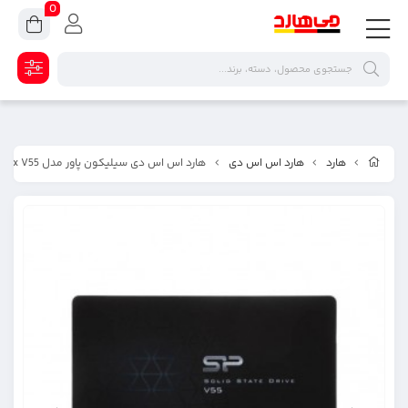
0
هارد
هارد اس اس دی
هارد اس اس دی سیلیکون پاور مدل Velox V55 ظرفیت ۲۴۰ گیگابایت