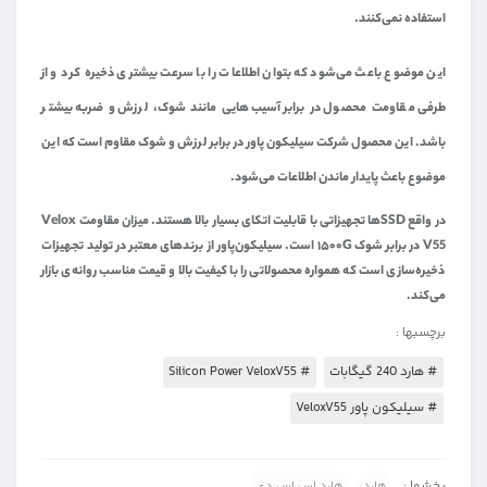
استفاده نمی‌کنند.
این موضوع باعث می‌شود که بتوان اطلاعات را با سرعت بیشتری ذخیره‌ کرد و از
طرفی مقاومت محصول در برابر آسیب‌هایی مانند شوک، لرزش و ضربه بیشتر
باشد. این محصول شرکت سیلیکون پاور در برابر لرزش و شوک مقاوم است که این
موضوع باعث پایدار ماندن اطلاعات می‌شود.
در واقع SSDها تجهیزاتی با قابلیت اتکای بسیار بالا هستند. میزان مقاومت Velox
V55 در برابر شوک ۱۵۰۰G است. سیلیکون‌پاور از برندهای معتبر در تولید تجهیزات
ذخیره‌سازی است که همواره محصولاتی را با کیفیت بالا و قیمت مناسب روانه‌ی بازار
می‌کند.
برچسبها :
# هارد 240 گیگابات
# Silicon Power VeloxV55
# سیلیکون پاور VeloxV55
بخشها :
هارد
هارد اس اس دی