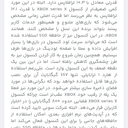
قدرتی معادل با ۱۰.۳ ترافلاپس دارد. البته در این مورد
کمی ضعیف‌تر از کنسول XBOX series X با قدرت ۱۲.۱
ترافلاپس به نظر می‌رسد اما قدرت اصلی زمانی مشخص
می‌شود که بازی‌های متنوع و همینطور خدمات کاربر
پسند بتواند برنده این نسل را مشخص کنند. همانند
XBOX، در این کنسول نیز از حافظه SSD استفاده شده
است که می‌تواند سرعت لود کنسول در بازی‌ها را بسیار
افزایش داده و عملا با صفحه لودینگ در بازی‌ها طرف
نیستیم. همچنین زمان شروع به کار کردن کنسول نیز به
طرز چشمگیری کاهش یافته است. اما در این بین یک
نقطه ضعف به این کنسول وارد است. علی‌رغم استفاده
از هارد ۱ ترابایتی، تنها ۶۶۷ گیگابایت آن برای نصب
بازی‌ها قابل استفاده خواهد بود که نگرانی‌ها در مورد
فضای ذخیره سازی بیشتر می‌شود. در این مورد نیز فعلا
یک پله از رقیب خود XBOX عقب‌تر است چراکه کنسول
XBOX series X فضایی حدود ۸۰۰ گیگابایتی را در اختیار
کاربران قرار می‌دهد. البته شرکت سونی تایید کرده است
که در آپدیت‌های نرم افزاری بعدی، امکان استفاده از
حافظه‌های جانبی را برای این کنسول فعال می‌کند اما
برای بازی کردن باید حتما بازی‌ها در حافظه SSD نصب