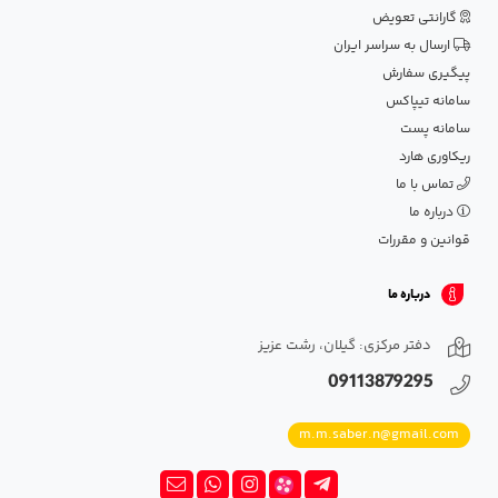
گارانتی تعویض
ارسال به سراسر ایران
پیگیری سفارش
سامانه تیپاکس
سامانه پست
ریکاوری هارد
تماس با ما
درباره ما
قوانین و مقررات
درباره ما
دفتر مرکزی: گیلان، رشت عزیز
09113879295
m.m.saber.n@gmail.com