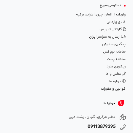
دسترسی سریع
واردات از آلمان، چین، امارات، ترکیه
کالای وارداتی
گارانتی تعویض
ارسال به سراسر ایران
پیگیری سفارش
سامانه تیپاکس
سامانه پست
ریکاوری هارد
تماس با ما
درباره ما
قوانین و مقررات
درباره ما
دفتر مرکزی: گیلان، رشت عزیز
09113879295