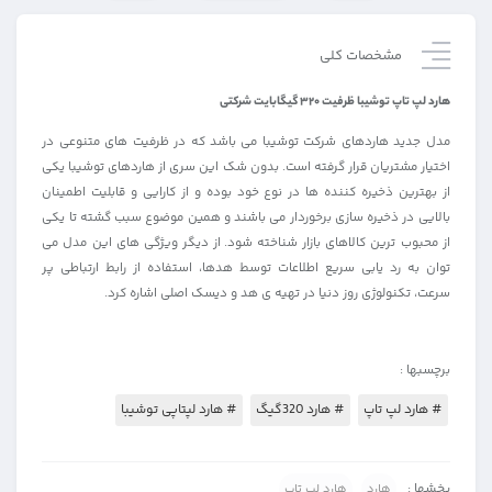
مشخصات کلی
هارد لپ تاپ توشیبا ظرفیت ۳۲۰ گیگابایت شرکتی
مدل جدید هاردهای شرکت توشیبا می باشد که در ظرفیت های متنوعی در
اختیار مشتریان قرار گرفته است. بدون شک این سری از هاردهای توشیبا یکی
از بهترین ذخیره کننده ها در نوع خود بوده و از کارایی و قابلیت اطمینان
بالایی در ذخیره سازی برخوردار می باشند و همین موضوع سبب گشته تا یکی
از محبوب ترین کالاهای بازار شناخته شود. از دیگر ویژگی های این مدل می
توان به رد یابی سریع اطلاعات توسط هدها، استفاده از رابط ارتباطی پر
سرعت، تکنولوژی روز دنیا در تهیه ی هد و دیسک اصلی اشاره کرد.
برچسبها :
# هارد لپ تاپ
# هارد 320گیگ
# هارد لپتاپی توشیبا
بخشها :
هارد
هارد لپ تاپ