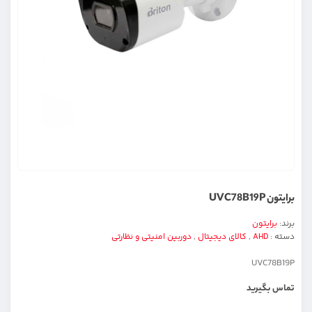
برایتون UVC78B19P
برند:
برایتون
دسته :
AHD
,
کالای دیجیتال
,
دوربین امنیتی و نظارتی
UVC78B19P
تماس بگیرید