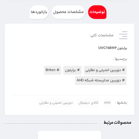
توضیحات
مشخصات محصول
بازخوردها
مشخصات کلی
برایتون UVC78B19P
برچسبها :
# دوربین امنیتی و نظارتی
# برایتون
# Briton
# دوربین مداربسته شبکه AHD
بخشها :
AHD
کالای دیجیتال
دوربین امنیتی و نظارتی
محصولات مرتبط