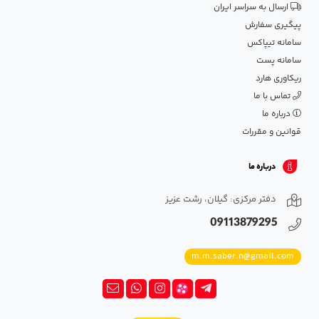
ارسال به سراسر ایران
پیگیری سفارش
سامانه تیپاکس
سامانه پست
ریکاوری هارد
تماس با ما
درباره ما
قوانین و مقررات
درباره ما
دفتر مرکزی: گیلان، رشت عزیز
09113879295
m.m.saber.n@gmail.com