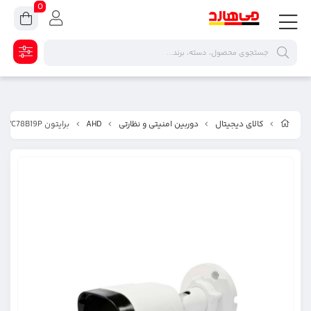
0
کالای دیجیتال
دوربین امنیتی و نظارتی
AHD
برایتون UVC78B19P