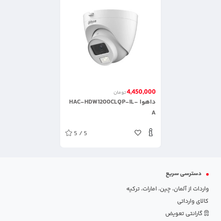
4,450,000
تومان
داهوا HAC-HDW1200CLQP-IL-
A
5 / 5
دسترسی سریع
واردات از آلمان، چین، امارات، ترکیه
کالای وارداتی
گارانتی تعویض