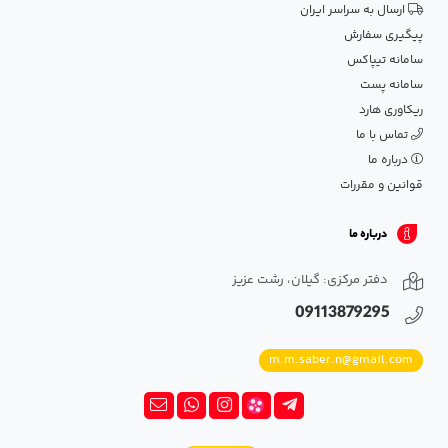
ارسال به سراسر ایران
پیگیری سفارش
سامانه تیپاکس
سامانه پست
ریکاوری هارد
تماس با ما
درباره ما
قوانین و مقررات
درباره ما
دفتر مرکزی: گیلان، رشت عزیز
09113879295
m.m.saber.n@gmail.com