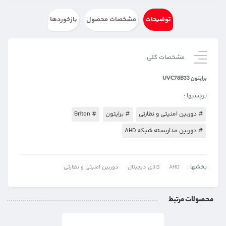
توضیحات
مشخصات محصول
بازخوردها
مشخصات کلی
برایتون UVC78B33
برچسبها :
# دوربین امنیتی و نظارتی
# برایتون
# Briton
# دوربین مداربسته شبکه AHD
بخشها :
AHD
کالای دیجیتال
دوربین امنیتی و نظارتی
محصولات مرتبط