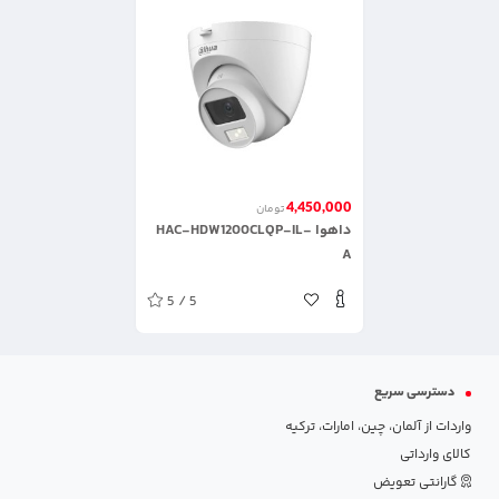
4,450,000
تومان
داهوا HAC-HDW1200CLQP-IL-
A
5 / 5
دسترسی سریع
واردات از آلمان، چین، امارات، ترکیه
کالای وارداتی
گارانتی تعویض