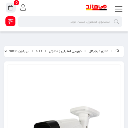
0
کالای دیجیتال
دوربین امنیتی و نظارتی
AHD
برایتون UVC78B33