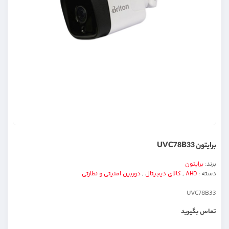
برایتون UVC78B33
برند:
برایتون
دسته :
AHD
,
کالای دیجیتال
,
دوربین امنیتی و نظارتی
UVC78B33
تماس بگیرید