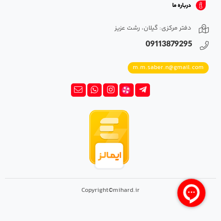
درباره ما
دفتر مرکزی: گیلان، رشت عزیز
09113879295
m.m.saber.n@gmail.com
Copyright©mihard.ir