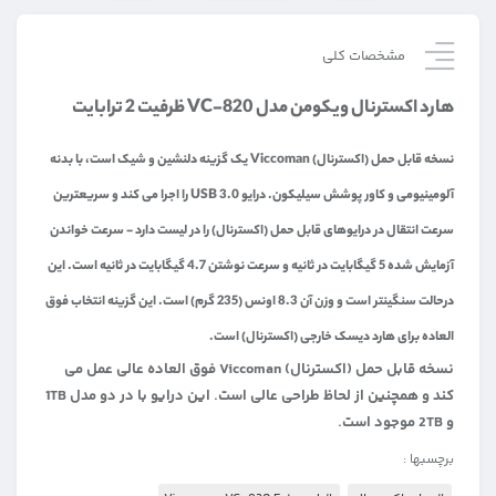
مشخصات کلی
هارد اکسترنال ویکومن مدل VC-820 ظرفیت 2 ترابایت
نسخه قابل حمل (اکسترنال) Viccoman یک گزینه دلنشین و شیک است، با بدنه
آلومینیومی و کاور پوشش سیلیکون. درایو USB 3.0 را اجرا می کند و سریعترین
سرعت انتقال در درایوهای قابل حمل (اکسترنال) را در لیست دارد - سرعت خواندن
آزمایش شده 5 گیگابایت در ثانیه و سرعت نوشتن 4.7 گیگابایت در ثانیه است. این
درحالت سنگینتر است و وزن آن 8.3 اونس (235 گرم) است. این گزینه انتخاب فوق
العاده برای هارد دیسک خارجی (اکسترنال) است.
نسخه قابل حمل (اکسترنال) Viccoman فوق العاده عالی عمل می
کند و همچنین از لحاظ طراحی عالی است. این درایو با در دو مدل 1TB
و 2TB موجود است.
برچسبها :