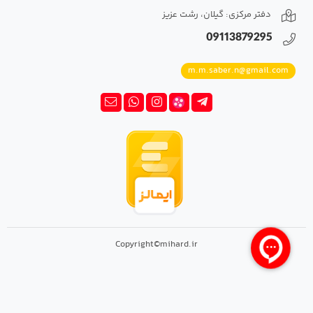
دفتر مرکزی: گیلان، رشت عزیز
09113879295
m.m.saber.n@gmail.com
Copyright©mihard.ir