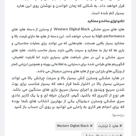
قرار خواهد داد، به شکلی که زمان خواندن و نوشتن روی این هارد
بسیار کم شده است.
تکنولوژی ساخت و عملکرد
هارد های سری مشکی Western Digital Black از وسترن از دسته هارد های
high performance به حساب خواهد آمد. این دسته از هارد ها دارای قیمت بالا و
عملکرد بسیار بالایی هستند. هاردهایی که می توانند برای عملیات محاسباتی و
بازی ها که نیاز به عملکرد و سرعت بالایی دارند بسیار مناسب باشند. هارد های
سری مشکی و آبی در عمل شباهت های بسیاری دارند اما قابلیت اطمینان،
الگوریتم های طراحی شده برای دستیابی به اطلاعاتی بهینه و همچنین لرزشی کمتر
از ویژگی های بارز این نوع از هارد های وسترن دیجیتال می باشد.
در هارد مشکی وسترن کش بسیار بالا و سرعت چرخش بالا می تواند
سرعتی بسیار بالا در اختیار شما قرار دهد که بسیار مناسب برای بوت
شدن سریع ویندوز و اجرای بسیار سریع بازی های سنگین می باشد.
هر نوع از کاربری که باشید، گیمر، کاربران حرفه ای و یا یک کاربر عادی
سری مشکی وسترن دیجیتال یکی از بهترین انتخاب های شما بوده
که برای انجام هر کاری به راحتی می توانید بر روی آن حساب باز کنید.
برچسبها :
# هارد 2 ترابایت
# Western Digital Black