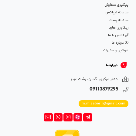
پیگیری سفارش
سامانه تیپاکس
سامانه پست
ریکاوری هارد
تماس با ما
درباره ما
قوانین و مقررات
درباره ما
دفتر مرکزی: گیلان، رشت عزیز
09113879295
m.m.saber.n@gmail.com