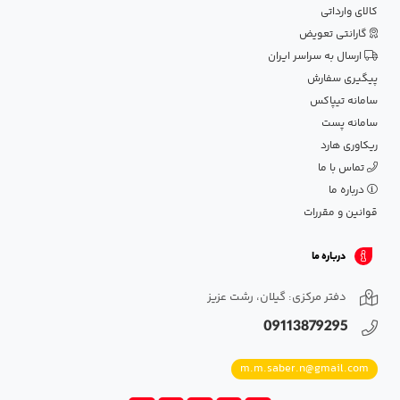
کالای وارداتی
گارانتی تعویض
ارسال به سراسر ایران
پیگیری سفارش
سامانه تیپاکس
سامانه پست
ریکاوری هارد
تماس با ما
درباره ما
قوانین و مقررات
درباره ما
دفتر مرکزی: گیلان، رشت عزیز
09113879295
m.m.saber.n@gmail.com