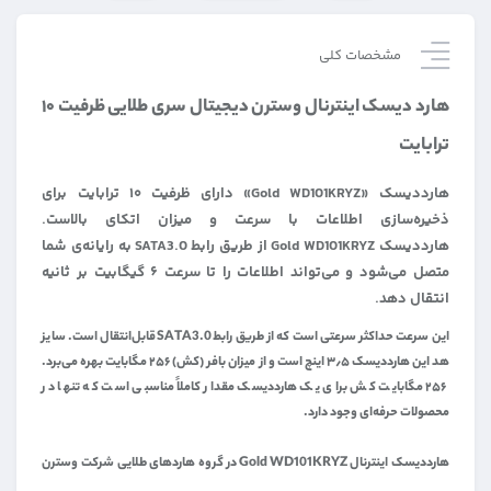
مشخصات کلی
هارد دیسک اینترنال وسترن دیجیتال سری طلایی ظرفیت ۱۰
ترابایت
هارددیسک «Gold WD101KRYZ» دارای ظرفیت ۱۰ ترابایت برای
ذخیره‌سازی اطلاعات با سرعت و میزان اتکای بالاست.
هارددیسک Gold WD101KRYZ از طریق رابط SATA3.0 به رایانه‌ی شما
متصل می‌شود و می‌تواند اطلاعات را تا سرعت ۶ گیگابیت بر ثانیه
انتقال دهد.
این سرعت حداکثر سرعتی است که از طریق رابط SATA3.0 قابل‌انتقال است. سایز
هد این هارددیسک ۳٫۵ اینچ است و از میزان بافر (کش) ۲۵۶ مگابایت بهره می‌برد.
۲۵۶ مگابایت کش برای یک هارددیسک مقدار کاملاً مناسبی است که تنها در
محصولات حرفه‌ای وجود دارد.
هارددیسک اینترنال Gold WD101KRYZ در گروه هاردهای طلایی شرکت وسترن