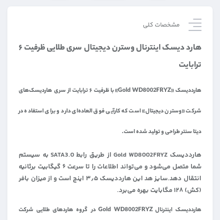
مشخصات کلی
هارد دیسک اینترنال وسترن دیجیتال سری طلایی ظرفیت ۶
ترابایت
هارددیسک «Gold WD8002FRYZ» با ظرفیت ۶ ترابایت از سری هاردیسک‌های
شرکت «وسترن دیجیتال» است که کارآیی فوق العاده‌ای دارد و برای استفاده در
دیتا سنتر طراحی و تولید شده است.
هارددیسک Gold WD8002FRYZ از طریق رابط SATA3.0 به سیستم
شما متصل می‌شود و می‌تواند اطلاعات را تا سرعت ۶ گیگابیت برثانیه
انتقال دهد.سایز هد این هارددیسک ۳٫۵ اینچ است و از میزان بافر
(کش) ۱۲۸ مگابایت بهره می‌برد.
هارددیسک اینترنال Gold WD8002FRYZ در گروه هاردهای طلایی شرکت