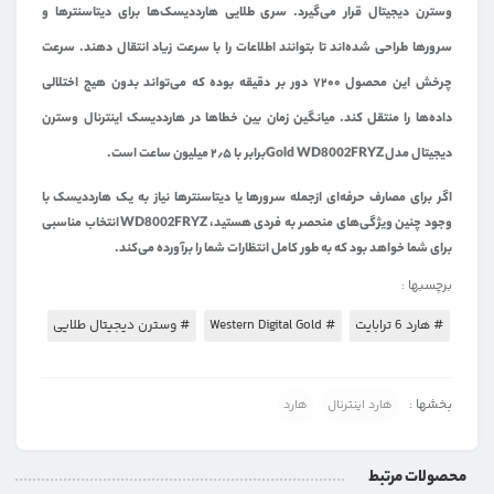
وسترن دیجیتال قرار می‌گیرد. سری طلایی هارددیسک‌ها برای دیتاسنترها و
سرورها طراحی شده‌اند تا بتوانند اطلاعات را با سرعت زیاد انتقال دهند. سرعت
چرخش این محصول ۷۲۰۰ دور بر دقیقه بوده که می‌تواند بدون هیج اختلالی
داده‌ها را منتقل کند. میانگین زمان بین خطاها در هارددیسک اینترنال وسترن
دیجیتال مدل Gold WD8002FRYZبرابر با ۲٫۵ میلیون ساعت است.
اگر برای مصارف حرفه‌ای ازجمله سرورها یا دیتاسنترها نیاز به یک هارددیسک با
وجود چنین ویژگی‌های منحصر به فردی هستید، WD8002FRYZ انتخاب مناسبی
برای شما خواهد بود که به طور کامل انتظارات شما را برآورده می‌کند.
برچسبها :
# هارد 6 ترابایت
# Western Digital Gold
# وسترن دیجیتال طلایی
بخشها :
هارد اینترنال
هارد
محصولات مرتبط