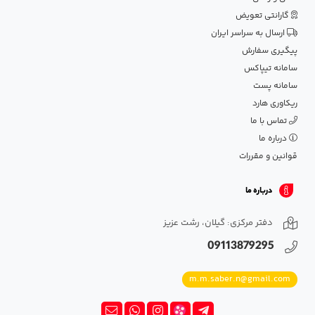
گارانتی تعویض
ارسال به سراسر ایران
پیگیری سفارش
سامانه تیپاکس
سامانه پست
ریکاوری هارد
تماس با ما
درباره ما
قوانین و مقررات
درباره ما
دفتر مرکزی: گیلان، رشت عزیز
09113879295
m.m.saber.n@gmail.com