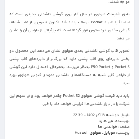
مواجه شدند.
طبق شایعات هواوی در حال کار روی گوشی تاشدنی جدیدی است که
احتمالاً با نام Pocket 2 عرضه خواهد شد. اکنون تصویری از قاب شفاف
گوشی مذکور دردسترس قرار گرفته است که جزئیاتی از طراحی آن را نشان
می‌دهد.
تصویر قاب گوشی تاشدنی بعدی هواوی نشان می‌دهد این محصول دو
بخش دایره‌ای روی قاب پشتی دارد که بزرگ‌تر از دایره‌های قاب پشتی
Pocket S و P50 Pocket به‌نظر می‌رسد. به‌هر‌حال، احتمال دارد این گوشی
از طراحی کلی شبیه به دستگاه‌های تاشدنی عمودی کنونی هواوی بهره
ببرد.
باید دید قیمت گوشی هواوی Pocket S2 چقدر خواهد بود و آیا سهم این
شرکت را در بازار تاشدنی‌ها افزایش خواهد داد یا خیر.
تاریخ:
دوشنبه 13 آذر 1402 - 22:39
نویسنده:
می هارد
صفحه:
خواندنی ها
برچسب:
موبایل
،
هواوی
،
Huawei