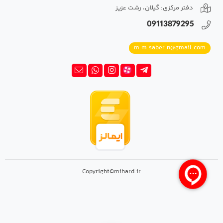
دفتر مرکزی: گیلان، رشت عزیز
09113879295
m.m.saber.n@gmail.com
Copyright©mihard.ir