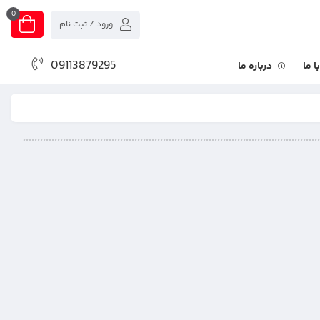
0
ورود / ثبت نام
09113879295
 ما
درباره ما