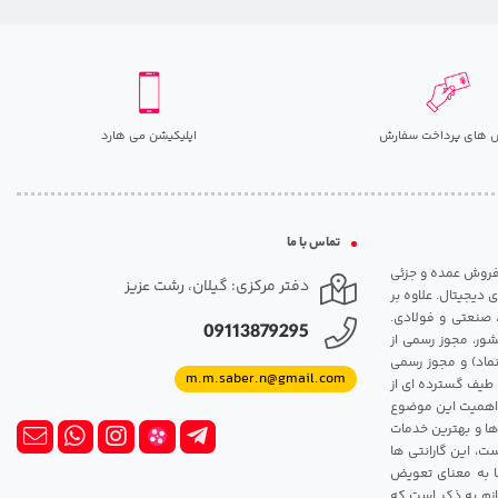
 های پرداخت سفارش
اپلیکیشن می هارد
تماس با ما
مت روزانه هارد. شروع فعالیت: سال 1395. نوع فعالیت: فروش عمده و جزئی
دفتر مرکزی: گیلان، رشت عزیز
 دیجیتال. علاوه بر
، صنعتی و فولادی.
09113879295
شور، مجوز رسمی از
ماد) و مجوز رسمی
m.m.saber.n@gmail.com
 طیف گسترده ای از
رک اهمیت این موضوع
ها و بهترین خدمات
ت، این گارانتی ها
 این گارانتی ها به معنای تعویض
زم به ذکر است که