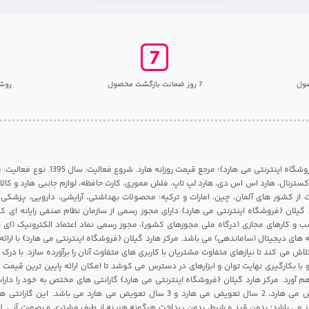
ول
7 روز ضمانت بازگشت محصول
روش
مرکز هارد گیلان {فروشگاه اینترنتی می هارد}؛ مرجع قی
 اکسترنال، هارد اس اس دی، هارد لپ تاپ، فلش مموری، کارت حافظه، لوازم جانبی هارد و کالای
ات از کشور های آلمان، چین، امارات و ترکیه؛ محصولات بهداشتی، آرایشی، دارویی، پزشکی
 گیلان {فروشگاه اینترنتی می هارد} دارای مجوز رسمی از سازمان نظام صنفی رایانه ای ک
 و کارهای مجازی (درگاه ملی مجوزهای کشور)، مجوز رسمی نماد اعتماد الکترونیک (ای ن
 های دیجیتال (ساماندهی) می باشد. مرکز هارد گیلان {فروشگاه اینترنتی می هارد} با ارائه
تلاش می کند تا نیازهای متفاوت مشتریان با کاربری های متفاوت آنان را برآورده سازد. با د
 با بکارگیری نهایت توان و ابزارهای در دسترس می کوشد تا امکان ارائه پایین ترین قیمت 
م آورد. مرکز هارد گیلان {فروشگاه اینترنتی می هارد} گارانتی های مختص به خود را داراس
شامل 1 سال تعویض می هارد، 2 سال تعویض می هارد و 3 سال تعویض می هارد می باشد.
 می باشد؛ بدون قید و شرط، بدون پرداخت هرگونه هزینه از طرف مشتری و بصورت آنی. لا