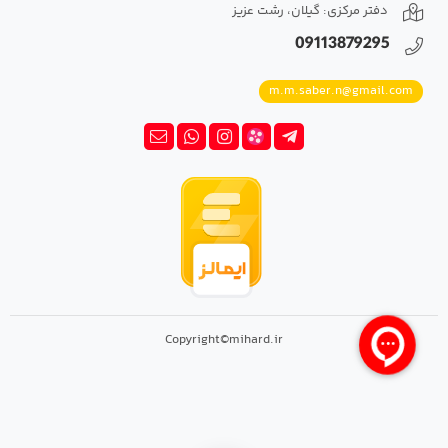
دفتر مرکزی: گیلان، رشت عزیز
09113879295
m.m.saber.n@gmail.com
Copyright©mihard.ir