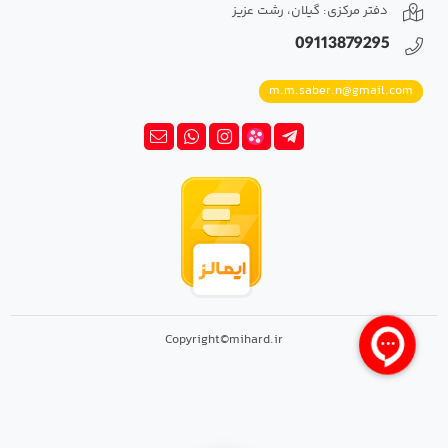
دفتر مرکزی: گیلان، رشت عزیز
09113879295
m.m.saber.n@gmail.com
Copyright©mihard.ir