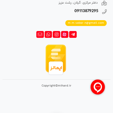
دفتر مرکزی: گیلان، رشت عزیز
09113879295
m.m.saber.n@gmail.com
Copyright©mihard.ir