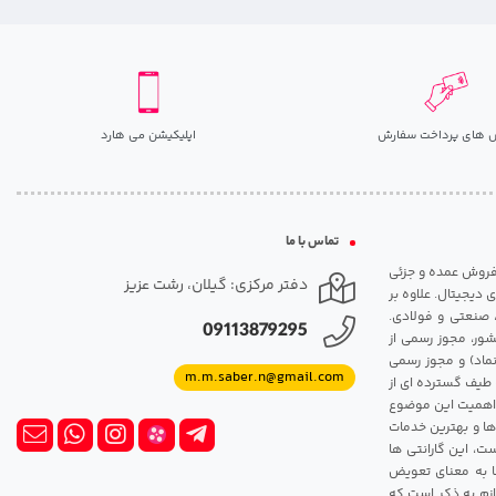
 های پرداخت سفارش
اپلیکیشن می هارد
تماس با ما
مت روزانه هارد. شروع فعالیت: سال 1395. نوع فعالیت: فروش عمده و جزئی
دفتر مرکزی: گیلان، رشت عزیز
 دیجیتال. علاوه بر
، صنعتی و فولادی.
09113879295
شور، مجوز رسمی از
ماد) و مجوز رسمی
m.m.saber.n@gmail.com
 طیف گسترده ای از
رک اهمیت این موضوع
ها و بهترین خدمات
ت، این گارانتی ها
 این گارانتی ها به معنای تعویض
زم به ذکر است که