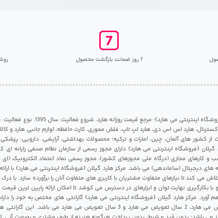
ول
7 روز ضمانت بازگشت محصول
روش
مرکز هارد گیلان {فروشگاه اینترنتی می هارد}؛ مرجع قی
 اکسترنال، هارد اس اس دی، هارد لپ تاپ، فلش مموری، کارت حافظه، لوازم جانبی هارد و کالای
ات از کشور های آلمان، چین، امارات و ترکیه؛ محصولات بهداشتی، آرایشی، دارویی، پزشکی
 گیلان {فروشگاه اینترنتی می هارد} دارای مجوز رسمی از سازمان نظام صنفی رایانه ای ک
 و کارهای مجازی (درگاه ملی مجوزهای کشور)، مجوز رسمی نماد اعتماد الکترونیک (ای ن
 های دیجیتال (ساماندهی) می باشد. مرکز هارد گیلان {فروشگاه اینترنتی می هارد} با ارائه
تلاش می کند تا نیازهای متفاوت مشتریان با کاربری های متفاوت آنان را برآورده سازد. با د
 با بکارگیری نهایت توان و ابزارهای در دسترس می کوشد تا امکان ارائه پایین ترین قیمت 
م آورد. مرکز هارد گیلان {فروشگاه اینترنتی می هارد} گارانتی های مختص به خود را داراس
شامل 1 سال تعویض می هارد، 2 سال تعویض می هارد و 3 سال تعویض می هارد می باشد.
 می باشد؛ بدون قید و شرط، بدون پرداخت هرگونه هزینه از طرف مشتری و بصورت آنی. لا