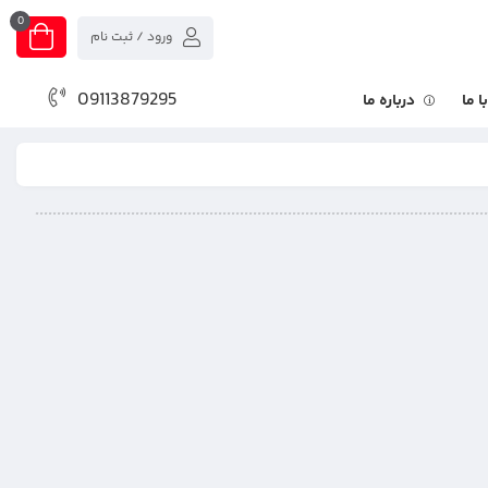
0
ورود / ثبت نام
09113879295
 ما
درباره ما