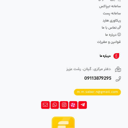
سامانه تیپاکس
سامانه پست
ریکاوری هارد
تماس با ما
درباره ما
قوانین و مقررات
درباره ما
دفتر مرکزی: گیلان، رشت عزیز
09113879295
m.m.saber.n@gmail.com