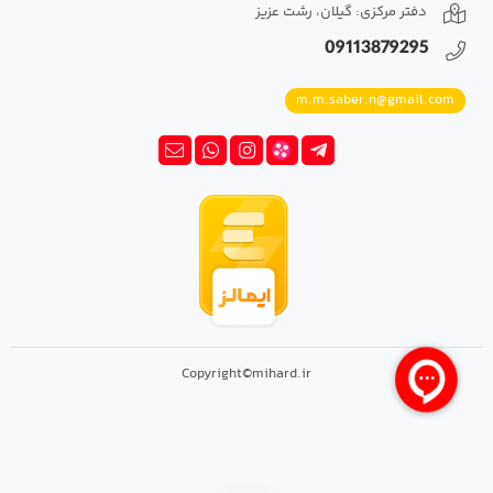
دفتر مرکزی: گیلان، رشت عزیز
09113879295
m.m.saber.n@gmail.com
Copyright©mihard.ir