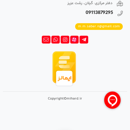
دفتر مرکزی: گیلان، رشت عزیز
09113879295
m.m.saber.n@gmail.com
Copyright©mihard.ir