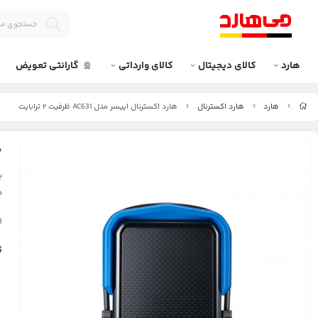
هارد
کالای دیجیتال
کالای وارداتی
گارانتی تعویض
هارد
هارد اکسترنال
هارد اکسترنال اپیسر مدل AC631 ظرفیت ۲ ترابایت
ه
ب
د
B
ت