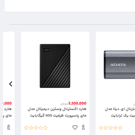
00,000
5,500,000
ن
تومان
نال ای دیتا مدل
هارد اکسترنال وسترن دیجیتال مدل
هارد اک
مای پاسپورت ظرفیت 500 گیگابایت
مای پاسپور