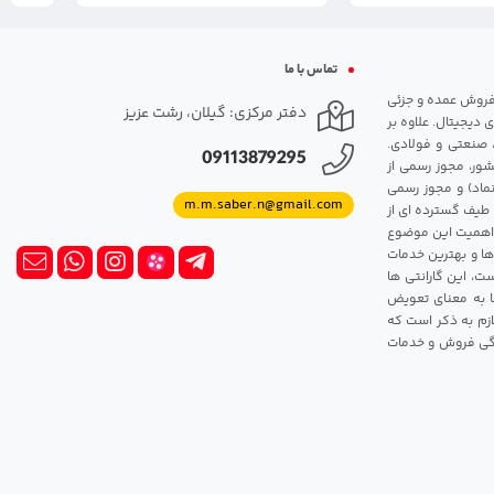
تماس با ما
مت روزانه هارد. شروع فعالیت: سال 1395. نوع فعالیت: فروش عمده و جزئی
دفتر مرکزی: گیلان، رشت عزیز
 دیجیتال. علاوه بر
، صنعتی و فولادی.
09113879295
شور، مجوز رسمی از
ماد) و مجوز رسمی
m.m.saber.n@gmail.com
 طیف گسترده ای از
رک اهمیت این موضوع
ها و بهترین خدمات
ت، این گارانتی ها
 این گارانتی ها به معنای تعویض
زم به ذکر است که
ندگی فروش و خدمات