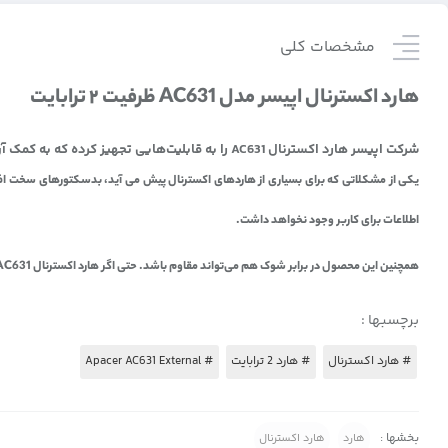
مشخصات کلی
هارد اکسترنال اپیسر مدل AC631 ظرفیت ۲ ترابایت
شرکت اپیسر هارد اکسترنال AC631 را به قابلیت‌هایی تجهیز کرده که به کمک آن این هارد در برابر بسیاری از صدمات بتواند مقاومت خوبی از خود نشان دهد. هارد اکسترنال AC631 می‌تواند در برابر لرزش مقاومت خوبی از خود نشان دهد.
اطلاعات برای کاربر وجود نخواهد داشت.
همچنین این محصول در برابر شوک هم می‌تواند مقاوم باشد. حتی اگر هارد اکسترنال AC631 از فاصله‌ی ۱٫۲ متری رها شود، مشکلی برای آن به وجود نخواهد آمد. این موضوع به دلیل با موفقیت پشت سرگذاشتن تست‌های نظامی MIL-STD-810G 516.6 Procedure IV است.
برچسبها :
# هارد اکسترنال
# هارد 2 ترابایت
# Apacer AC631 External
بخشها :
هارد
هارد اکسترنال