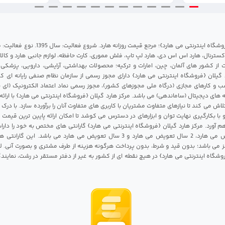
مرکز هارد گیلان {فروشگاه اینترنتی می هارد}؛ مرجع قی
 اکسترنال، هارد اس اس دی، هارد لپ تاپ، فلش مموری، کارت حافظه، لوازم جانبی هارد و کالای
ات از کشور های آلمان، چین، امارات و ترکیه؛ محصولات بهداشتی، آرایشی، دارویی، پزشکی
 گیلان {فروشگاه اینترنتی می هارد} دارای مجوز رسمی از سازمان نظام صنفی رایانه ای ک
 و کارهای مجازی (درگاه ملی مجوزهای کشور)، مجوز رسمی نماد اعتماد الکترونیک (ای ن
 های دیجیتال (ساماندهی) می باشد. مرکز هارد گیلان {فروشگاه اینترنتی می هارد} با ارائه
تلاش می کند تا نیازهای متفاوت مشتریان با کاربری های متفاوت آنان را برآورده سازد. با د
 با بکارگیری نهایت توان و ابزارهای در دسترس می کوشد تا امکان ارائه پایین ترین قیمت 
م آورد. مرکز هارد گیلان {فروشگاه اینترنتی می هارد} گارانتی های مختص به خود را داراس
شامل 1 سال تعویض می هارد، 2 سال تعویض می هارد و 3 سال تعویض می هارد می باشد.
 می باشد؛ بدون قید و شرط، بدون پرداخت هرگونه هزینه از طرف مشتری و بصورت آنی. لا
روشگاه اینترنتی می هارد} در هیچ نقطه ای از کشور به غیر از دفتر مستقر در رشت، نمای