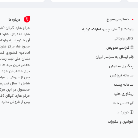
دسترسی سریع
درباره ما
واردات از آلمان، چین، امارات، ترکیه
هارد اینترنال، هارد
کالای وارداتی
آن با توجه به وارد
مجوز ها: مرکز هارد
گارانتی تعویض
اتحادیه کشوری کسب
ارسال به سراسر ایران
نشان ملی ثبت رسانه
معتبر ترین برند ها 
پیگیری سفارش
برای مشتریان خود و
سامانه تیپاکس
پس از فروش را فراه
سامانه پست
محصول در این مرکز
ریکاوری هارد
مرکز هارد گیلان {ف
پس از فروش ندارد.
تماس با ما
درباره ما
قوانین و مقررات