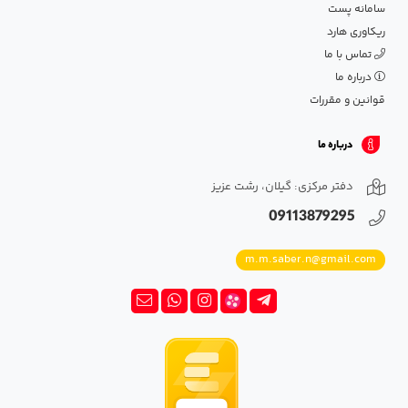
سامانه پست
ریکاوری هارد
تماس با ما
درباره ما
قوانین و مقررات
درباره ما
دفتر مرکزی: گیلان، رشت عزیز
09113879295
m.m.saber.n@gmail.com