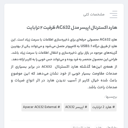
مشخصات کلی
هارد اکسترنال اپیسر مدل AC632 ظرفیت ۲ ترابایت
هارد AC632 محصولی حرفه‌ای برای ذخیره‌سازی اطلاعات با سرعت زیاد است. این
هارد از طریق درگاه USB3.1 به کامپیوتر متصل می‌شود و می‌تواند یکی از بهترین
گزینه‌های موجود در بازار برای ذخیره‌سازی و انتقال اطلاعات با سرعت زیاد باشد.
طراحی این محصول منحصر به فرد بوده و می‌تواند حس خوبی را به کاربر ارائه دهد.
از همه‌ی این‌ها گذشته هارد اکسترنال AC632 در برابر بسیاری از
صدمات مقاومت بسیار خوبی از خود نشان می‌دهد که این موضوع
باعث شده خیال کاربر از آسیب ندیدن هارد در اثر انواع ضربات و
صدمات راحت باشد.
برچسبها :
# هارد 2 ترابایت
# اپیسر AC632
# Apacer AC632 External
بخشها :
هارد
هارد اکسترنال