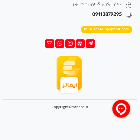
دفتر مرکزی: گیلان، رشت عزیز
09113879295
m.m.saber.n@gmail.com
Copyright©mihard.ir