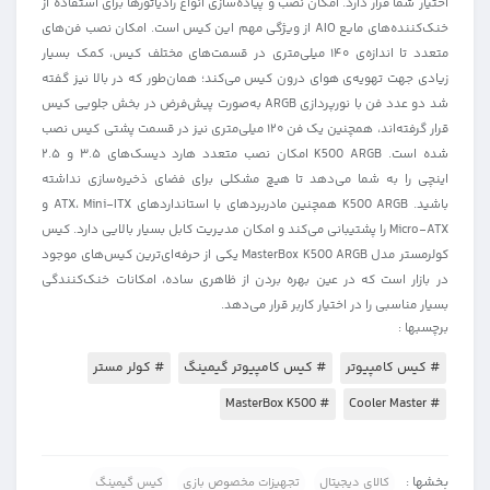
اختیار شما قرار دارد. امکان نصب و پیاده‌سازی انواع رادیاتورها برای استفاده از
خنک‌کننده‌های مایع AIO از ویژگی مهم این کیس است. امکان نصب فن‌های
متعدد تا اندازه‌ی ۱۴۰ میلی‌متری در قسمت‌های مختلف کیس، کمک بسیار
زیادی جهت تهویه‌ی هوای درون کیس می‌کند؛ همان‌طور که در بالا نیز گفته
شد دو عدد فن با نورپردازی ARGB به‌صورت پیش‌فرض در بخش جلویی کیس
قرار گرفته‌اند، همچنین یک فن ۱۲۰ میلی‌متری نیز در قسمت پشتی کیس نصب
شده است. K500 ARGB امکان نصب متعدد هارد دیسک‌های ۳.۵ و ۲.۵
اینچی را به شما می‌دهد تا هیچ مشکلی برای فضای ذخیره‌سازی نداشته
باشید. K500 ARGB همچنین مادربردهای با استانداردهای ATX، Mini-ITX و
Micro-ATX را پشتیبانی می‌کند و امکان مدیریت کابل بسیار بالایی دارد. کیس
کولرمستر مدل MasterBox K500 ARGB یکی از حرفه‌ای‌ترین کیس‌های موجود
در بازار است که در عین بهره بردن از ظاهری ساده، امکانات خنک‌کنندگی
بسیار مناسبی را در اختیار کاربر قرار می‌دهد.
برچسبها :
# کیس کامپیوتر
# کیس کامپیوتر گیمینگ
# کولر مستر
# MasterBox K500
# Cooler Master
بخشها :
کالای دیجیتال
تجهیزات مخصوص بازی
کیس گیمینگ