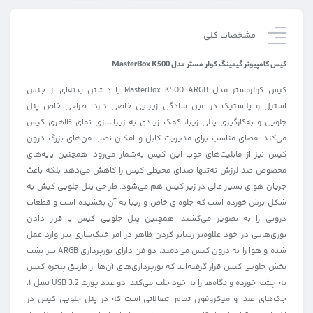
مشخصات کلی
کیس کامپیوتر گیمینگ کولر مستر مدل MasterBox K500
کیس کولرمستر مدل MasterBox K500 ARGB با داشتن بدنه‌ای از جنس
استیل و پلاستیک در عین سادگی زیبایی خاصی دارد؛ طراحی خاص پنل
جلویی و به‌کارگیری پنلی زیبا، کمک زیادی به زیباسازی نمای ظاهری کیس
می‌کند. فضای مناسب برای مدیریت کابل و امکان نصب فن‌های بزرگ درون
کیس نیز از قابلیت‌های خوب این کیس به‌شمار می‌رود؛ همچنین پایه‌های
مخصوص ضد لرزش نه‌تنها صدای محیطی کیس را کاهش می‌دهد بلکه باعث
جریان هوای بسیار عالی در زیر کیس هم می‌شود. طراحی پنل جلویی کیش به
شکل برش خورده است که جلوه‌ای خاص و زیبا به آن بخشیده است و قطعات
درونی را به تصویر می‌کشند، همچنین پنل جلویی کیس با قرار دادن
توری‌هایی در خود علاوه‌بر زیباتر کردن ظاهر در امر خنک‌سازی نیز وارد عمل
شده و هوا را به درون کیس می‌دمند، دو فن دارای نورپردازی ARGB نیز پشت
بخش جلویی کیس قرار گرفته‌اند که نورپردازی‌های آن‌ها از طریق پنجره کیس
به چشم خورده و نگاه‌ها را به خود جلب می‌کند. دو عدد پورت USB 3.2 نسل ۱،
جک‌های صدا و میکروفون تمام اتصالاتی است که در پنل جلویی کیس در