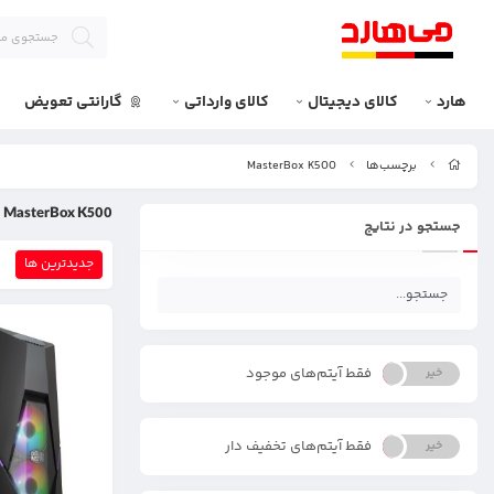
هارد
کالای دیجیتال
کالای وارداتی
گارانتی تعویض
برچسب‌ها
MasterBox K500
MasterBox K500
جستجو در نتایج
جدیدترین ها
فقط آیتم‌های موجود
خیر
بله
فقط آیتم‌های تخفیف دار
خیر
بله