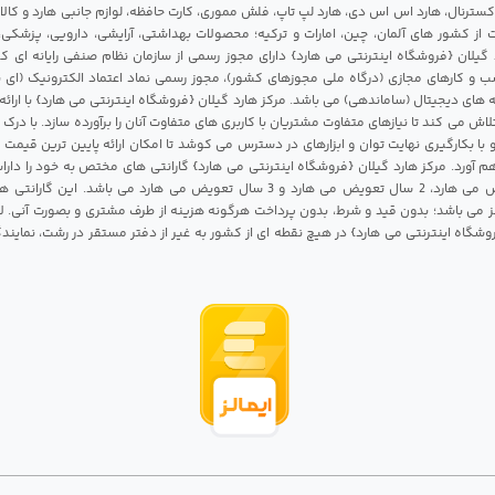
 اکسترنال، هارد اس اس دی، هارد لپ تاپ، فلش مموری، کارت حافظه، لوازم جانبی هارد و کالای
ات از کشور های آلمان، چین، امارات و ترکیه؛ محصولات بهداشتی، آرایشی، دارویی، پزشکی
 گیلان {فروشگاه اینترنتی می هارد} دارای مجوز رسمی از سازمان نظام صنفی رایانه ای ک
 و کارهای مجازی (درگاه ملی مجوزهای کشور)، مجوز رسمی نماد اعتماد الکترونیک (ای ن
 های دیجیتال (ساماندهی) می باشد. مرکز هارد گیلان {فروشگاه اینترنتی می هارد} با ارائه
تلاش می کند تا نیازهای متفاوت مشتریان با کاربری های متفاوت آنان را برآورده سازد. با د
 با بکارگیری نهایت توان و ابزارهای در دسترس می کوشد تا امکان ارائه پایین ترین قیمت 
م آورد. مرکز هارد گیلان {فروشگاه اینترنتی می هارد} گارانتی های مختص به خود را داراس
شامل 1 سال تعویض می هارد، 2 سال تعویض می هارد و 3 سال تعویض می هارد می باشد.
 می باشد؛ بدون قید و شرط، بدون پرداخت هرگونه هزینه از طرف مشتری و بصورت آنی. لا
روشگاه اینترنتی می هارد} در هیچ نقطه ای از کشور به غیر از دفتر مستقر در رشت، نمای