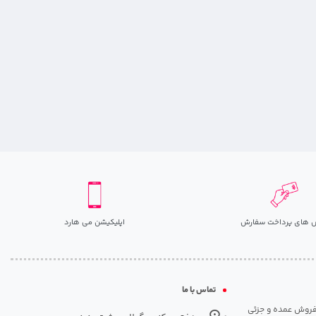
 های پرداخت سفارش
اپلیکیشن می هارد
تماس با ما
مت روزانه هارد. شروع فعالیت: سال 1395. نوع فعالیت: فروش عمده و جزئی