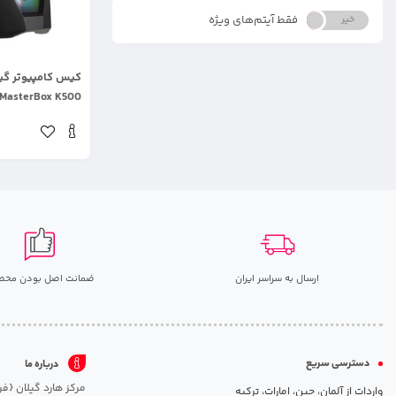
فقط آیتم‌های ویژه
خیر
بله
.
کیس کامپیوتر گی
MasterBox K500
ارسال به سراسر ایران
ضمانت اصل بودن محص
دسترسی سریع
درباره ما
واردات از آلمان، چین، امارات، ترکیه