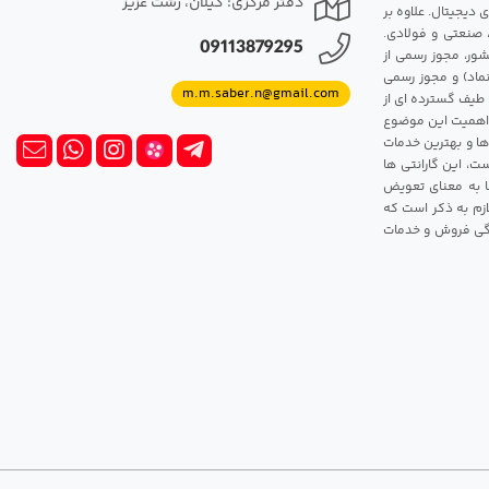
دفتر مرکزی: گیلان، رشت عزیز
 دیجیتال. علاوه بر
، صنعتی و فولادی.
09113879295
شور، مجوز رسمی از
ماد) و مجوز رسمی
m.m.saber.n@gmail.com
 طیف گسترده ای از
رک اهمیت این موضوع
ها و بهترین خدمات
ت، این گارانتی ها
 این گارانتی ها به معنای تعویض
زم به ذکر است که
ندگی فروش و خدمات