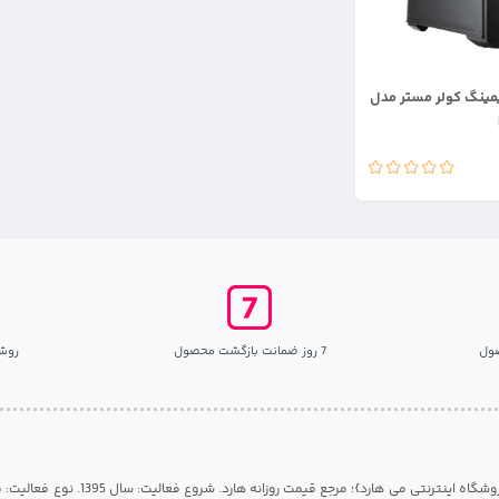
مینگ کولر مستر مدل
ول
7 روز ضمانت بازگشت محصول
روش
مرکز هارد گیلان {فروشگاه اینترنتی می هارد}؛ مرجع قی