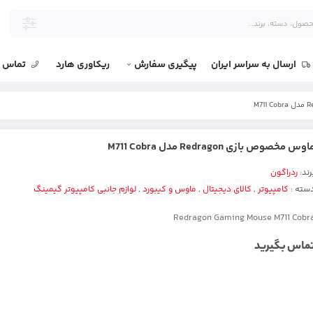
ارسال به سراسر ایران
پیگیری سفارش
ریکاوری هارد
تماس با
اوس مخصوص بازی Redragon مدل M711 Cobra
رند:
ردراگون
سته :
کامپیوتر
,
کالای دیجیتال
,
ماوس و کیبورد
,
لوازم جانبی کامپیوتر گیمینگ
Redragon Gaming Mouse M711 Cobr
ماس بگیرید