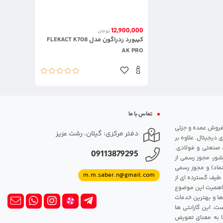
12,900,000
تومان
کیبورد ردراگون مدل FLEKACT K708
AK PRO
تماس با ما
مت روزانه هارد. شروع فعالیت: سال 1395. نوع فعالیت: فروش عمده و جزئی
دفتر مرکزی: گیلان، رشت عزیز
 دیجیتال. علاوه بر
، صنعتی و فولادی.
09113879295
شور، مجوز رسمی از
ماد) و مجوز رسمی
m.m.saber.n@gmail.com
 طیف گسترده ای از
رک اهمیت این موضوع
ها و بهترین خدمات
ت، این گارانتی ها
 این گارانتی ها به معنای تعویض