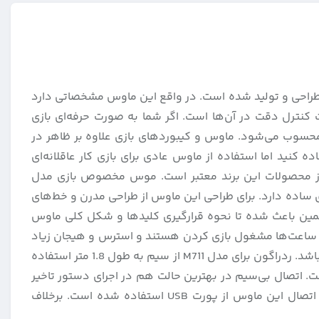
 (Redragon) است که برای کاربران علاقه‌مند به بازی طراحی و تولید شده است. در واقع این ماوس مشخصاتی دارد
ت کنترل دقت در آن‌ها است. اگر شما به صورت حرفه‌ای بازی
ر محسوب می‌شود. ماوس و کیبوردهای بازی علاوه بر ظاهر در
 ماوس بازی برای کاربری‌های روزمره استفاده کنید اما استفاده از ماوس عادی برای بازی کار عاقلانه‌ای
هایی که در زمینه تولید ماوس برای بازی فعالیت دارد، ردراگون است. ماوس مخصوص بازی مدل M711 یکی از محصولات این برند معتبر است. موس مخصوص بازی مدل
‌های ساده دارد. برای طراحی این ماوس از طراحی مدرن و خط‌های
مین باعث شده تا نحوه قرار‌گیری کلیدها و شکل کلی ماوس
مرها ساعت‌ها مشغول بازی کردن هستند و استرس و هیجان زیاد
باعث عرق کردن دست می‌شود. هنگامی که دست عرق کند استفاده از ماوس سخت شده و می‌تواند تاثیر بسیاری روی بازی داشته باشد. ردراگون برای مدل M711 از سیم به طول 1.8 متر استفاده
است. اتصال بی‌سیم در بهترین حالت هم در اجرای دستور تاخیر
دارد. شاید در حالت عادی این تاخیر بسیار نامحسوس باشد اما برای یک گیمر حرفه‌ای حتی چند صدم ثانیه هم اهمیت دارد. برای اتصال این ماوس از پورت USB استفاده شده است. برخلاف