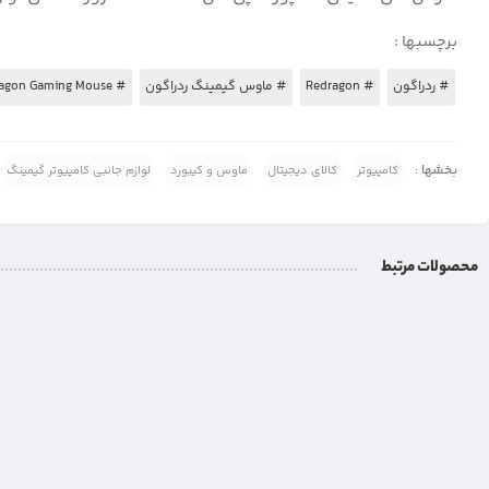
برچسبها :
# ردراگون
# Redragon
# ماوس گیمینگ ردراگون
# Redragon Gaming Mouse
بخشها :
کامپیوتر
کالای دیجیتال
ماوس و کیبورد
لوازم جانبی کامپیوتر گیمینگ
محصولات مرتبط