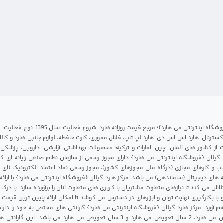
مرکز هارد گیلان {فروشگاه اینترنتی می هارد}؛ مرجع قی
 اکسترنال، هارد اس اس دی، هارد لپ تاپ، فلش مموری، کارت حافظه، لوازم جانبی هارد و کالای
ات از کشور های آلمان، چین، امارات و ترکیه؛ محصولات بهداشتی، آرایشی، دارویی، پزشکی
 گیلان {فروشگاه اینترنتی می هارد} دارای مجوز رسمی از سازمان نظام صنفی رایانه ای ک
 و کارهای مجازی (درگاه ملی مجوزهای کشور)، مجوز رسمی نماد اعتماد الکترونیک (ای ن
 های دیجیتال (ساماندهی) می باشد. مرکز هارد گیلان {فروشگاه اینترنتی می هارد} با ارائه
تلاش می کند تا نیازهای متفاوت مشتریان با کاربری های متفاوت آنان را برآورده سازد. با د
 با بکارگیری نهایت توان و ابزارهای در دسترس می کوشد تا امکان ارائه پایین ترین قیمت 
م آورد. مرکز هارد گیلان {فروشگاه اینترنتی می هارد} گارانتی های مختص به خود را داراس
شامل 1 سال تعویض می هارد، 2 سال تعویض می هارد و 3 سال تعویض می هارد می باشد.