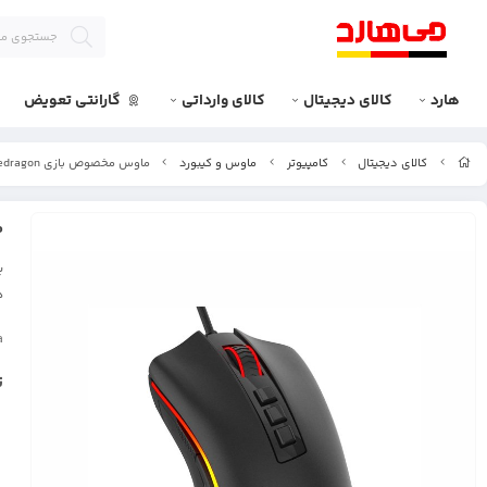
هارد
کالای دیجیتال
کالای وارداتی
گارانتی تعویض
کالای دیجیتال
کامپیوتر
ماوس و کیبورد
ماوس مخصوص بازی Redragon مدل M711 Cobra
م
ب
د
a
ت