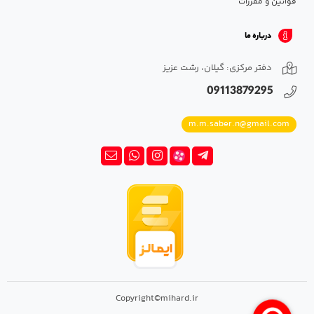
قوانین و مقررات
درباره ما
دفتر مرکزی: گیلان، رشت عزیز
09113879295
m.m.saber.n@gmail.com
Copyright©mihard.ir