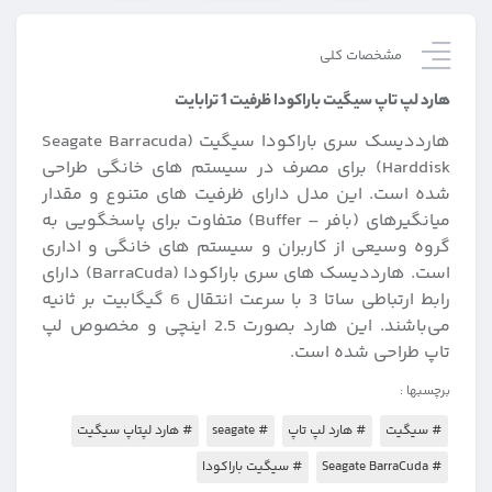
مشخصات کلی
هارد لپ تاپ سیگیت باراکودا ظرفیت 1 ترابایت
هارددیسک سری باراکودا سیگیت (Seagate Barracuda
Harddisk) برای مصرف در سیستم های خانگی طراحی
شده است. این مدل دارای ظرفیت های متنوع و مقدار
میانگیرهای (بافر – Buffer) متفاوت برای پاسخگویی به
گروه وسیعی از کاربران و سیستم‌ های خانگی و اداری
است. هارددیسک‌ های سری باراکودا (BarraCuda) دارای
رابط ارتباطی ساتا 3 با سرعت انتقال 6 گیگابیت بر ثانیه
می‌باشند. این هارد بصورت 2.5 اینچی و مخصوص لپ
تاپ طراحی شده است.
برچسبها :
# سیگیت
# هارد لپ تاپ
# seagate
# هارد لپتاپ سیگیت
# Seagate BarraCuda
# سیگیت باراکودا