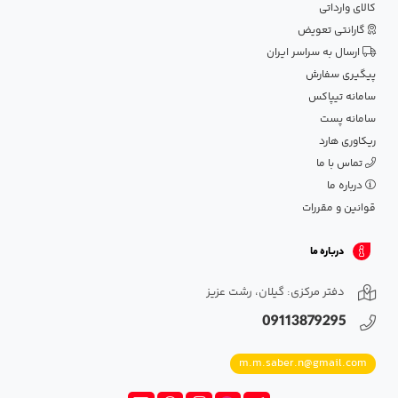
کالای وارداتی
گارانتی تعویض
ارسال به سراسر ایران
پیگیری سفارش
سامانه تیپاکس
سامانه پست
ریکاوری هارد
تماس با ما
درباره ما
قوانین و مقررات
درباره ما
دفتر مرکزی: گیلان، رشت عزیز
09113879295
m.m.saber.n@gmail.com