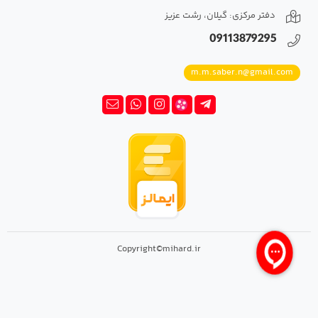
دفتر مرکزی: گیلان، رشت عزیز
09113879295
m.m.saber.n@gmail.com
Copyright©mihard.ir