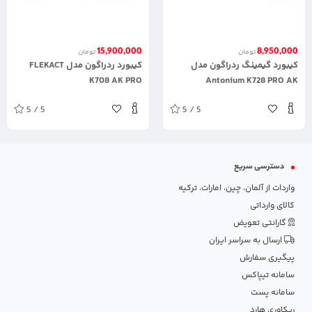
15,900,000
8,950,000
تومان
تومان
کیبورد گیمینگ ردراگون مدل
کیبورد ردراگون مدل FLEKACT
K708 AK PRO
Antonium K728 PRO AK
5 / 5
5 / 5
دسترسی سریع
واردات از آلمان، چین، امارات، ترکیه
کالای وارداتی
گارانتی تعویض
ارسال به سراسر ایران
پیگیری سفارش
سامانه تیپاکس
سامانه پست
ریکاوری هارد