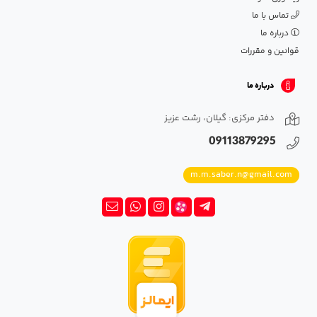
تماس با ما
درباره ما
قوانین و مقررات
درباره ما
دفتر مرکزی: گیلان، رشت عزیز
09113879295
m.m.saber.n@gmail.com