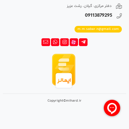
دفتر مرکزی: گیلان، رشت عزیز
09113879295
m.m.saber.n@gmail.com
Copyright©mihard.ir